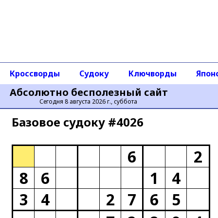
Кроссворды
Судоку
Ключворды
Япон
Абсолютно бесполезный сайт
Сегодня 8 августа 2026 г., суббота
Базовое cудоку #4026
6
2
8
6
1
4
3
4
2
7
6
5