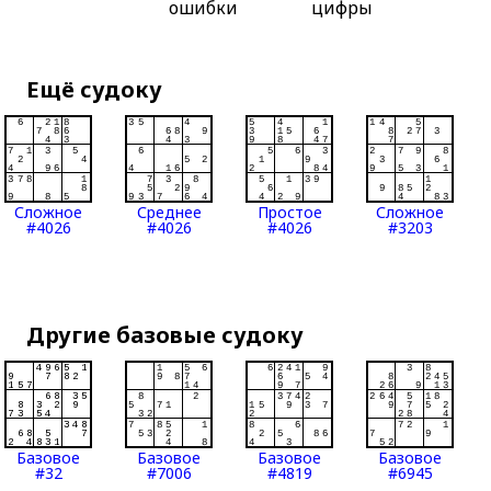
ошибки
цифры
Ещё судоку
Сложное
Среднее
Простое
Сложное
#4026
#4026
#4026
#3203
Другие базовые судоку
Базовое
Базовое
Базовое
Базовое
#32
#7006
#4819
#6945