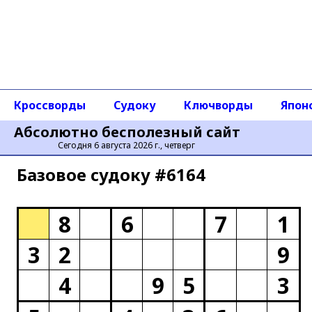
Кроссворды
Судоку
Ключворды
Япон
Абсолютно бесполезный сайт
Сегодня 6 августа 2026 г., четверг
Базовое cудоку #6164
8
6
7
1
3
2
9
4
9
5
3