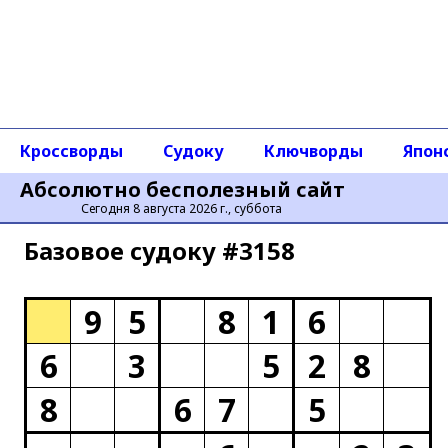
Кроссворды
Судоку
Ключворды
Япон
Абсолютно бесполезный сайт
Сегодня 8 августа 2026 г., суббота
Базовое cудоку #3158
9
5
8
1
6
6
3
5
2
8
8
6
7
5