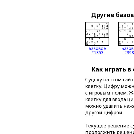
Другие базо
Базовое
Базов
#1353
#398
Как играть в
Судоку на этом сай
клетку. Цифру можно
с игровым полем. 
клетку для ввода ц
можно удалить нажа
другой цифрой.
Текущее решение су
продолжить решение