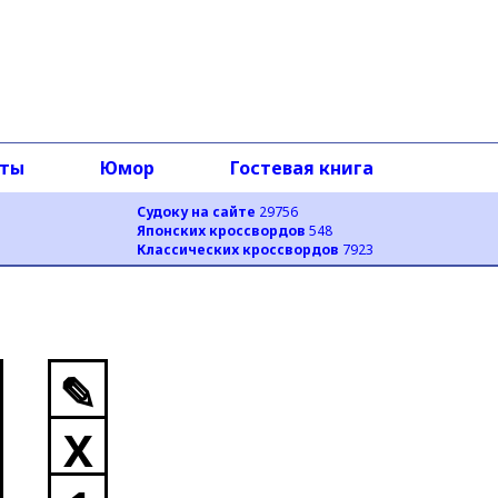
оты
Юмор
Гостевая книга
Судоку на сайте
29756
Японских кроссвордов
548
Классических кроссвордов
7923
✎
X