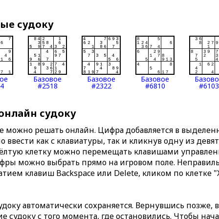
вые судоку
ое
Базовое
Базовое
Базовое
Базов
4
#2518
#2322
#6810
#6103
 онлайн судоку
те можно решать онлайн. Цифра добавляется в выделе
 ввести как с клавиатуры, так и кликнув одну из девя
Жёлтую клетку можно перемещать клавишами управлени
ифры можно выбрать прямо на игровом поле. Неправи
тием клавиш Backspace или Delete, кликом по клетке "
доку автоматически сохраняется. Вернувшись позже, 
 судоку с того момента, где остановились. Чтобы нача