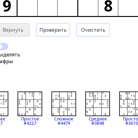
9
8
Вернуть
Проверить
Очистить
ыделять
ифры
нее
Простое
Сложное
Среднее
Прост
7
#4227
#4479
#3848
#3610