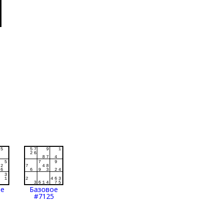
ое
Базовое
#7125