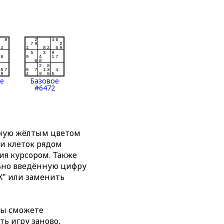
ое
Базовое
#6472
нную жёлтым цветом
ти клеток рядом
я курсором. Также
льно введённую цифру
X" или заменить
вы сможете
ть игру заново,