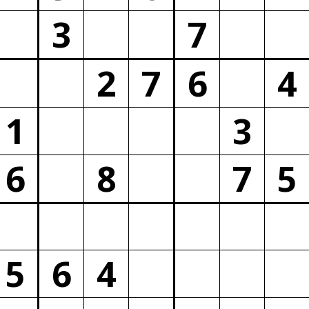
3
7
2
7
6
4
1
3
6
8
7
5
5
6
4