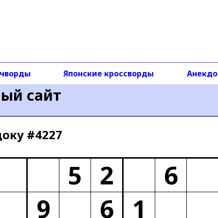
чворды
Японские кроссворды
Анекд
ный сайт
доку #4227
5
2
6
9
6
1