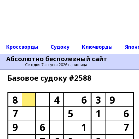
Кроссворды
Судоку
Ключворды
Япон
Абсолютно бесполезный сайт
Сегодня 7 августа 2026 г., пятница
Базовое cудоку #2588
8
4
6
3
9
7
5
1
6
9
6
1
7