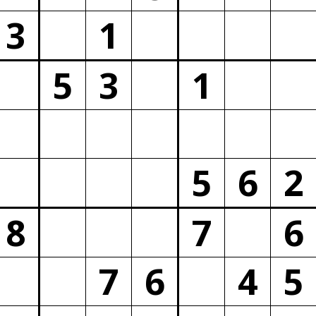
3
1
5
3
1
5
6
2
8
7
6
7
6
4
5