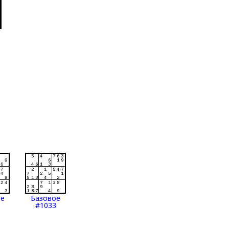
ое
Базовое
#1033