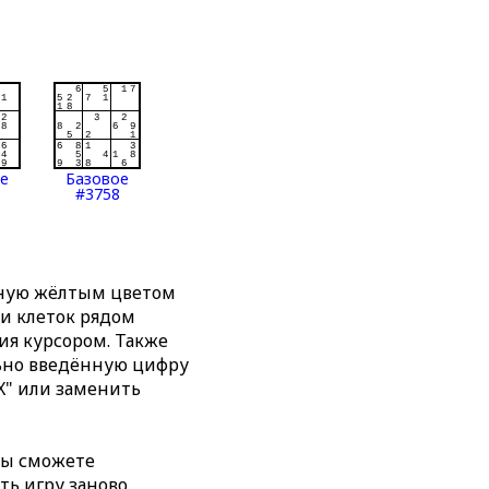
ое
Базовое
#3758
нную жёлтым цветом
ти клеток рядом
я курсором. Также
льно введённую цифру
X" или заменить
вы сможете
ть игру заново,