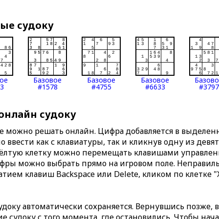
вые судоку
ое
Базовое
Базовое
Базовое
Базов
3
#1578
#4755
#6633
#3797
 онлайн судоку
те можно решать онлайн. Цифра добавляется в выделе
 ввести как с клавиатуры, так и кликнув одну из девя
Жёлтую клетку можно перемещать клавишами управлени
ифры можно выбрать прямо на игровом поле. Неправи
тием клавиш Backspace или Delete, кликом по клетке "
доку автоматически сохраняется. Вернувшись позже, 
 судоку с того момента, где остановились. Чтобы нача