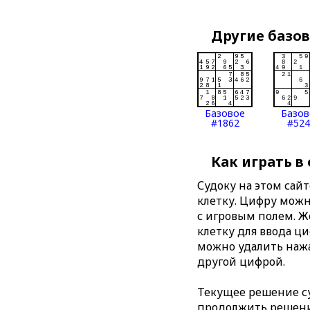
Другие базо
Базовое
Базов
#1862
#524
Как играть в
Судоку на этом сай
клетку. Цифру можно
с игровым полем. 
клетку для ввода ц
можно удалить нажа
другой цифрой.
Текущее решение су
продолжить решение