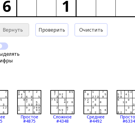
6
1
Вернуть
Проверить
Очистить
ыделять
ифры
нее
Простое
Сложное
Среднее
Прост
5
#4875
#4348
#4492
#6334