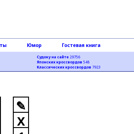
оты
Юмор
Гостевая книга
Судоку на сайте
29756
Японских кроссвордов
548
Классических кроссвордов
7923
✎
X