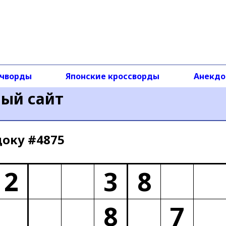
чворды
Японские кроссворды
Анекд
ный сайт
доку #4875
2
3
8
8
7