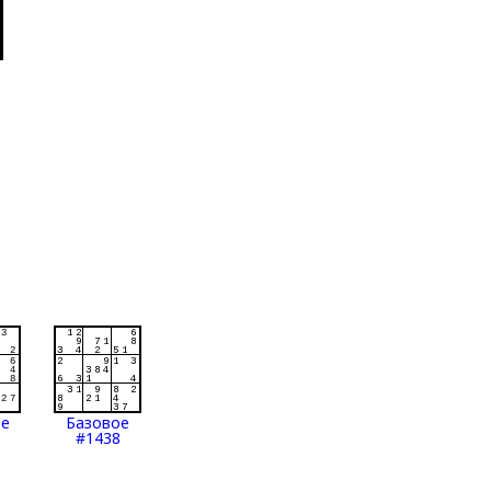
ое
Базовое
#1438