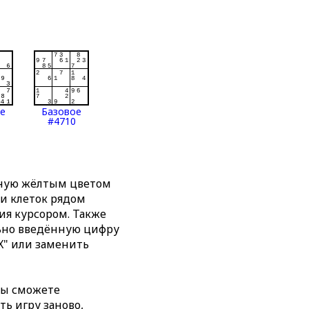
ое
Базовое
#4710
нную жёлтым цветом
ти клеток рядом
я курсором. Также
льно введённую цифру
X" или заменить
вы сможете
ть игру заново,