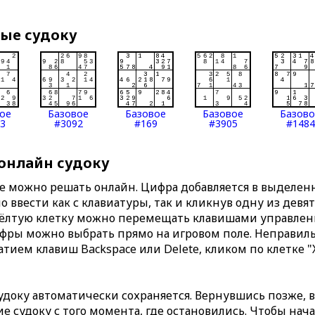
вые судоку
ое
Базовое
Базовое
Базовое
Базов
3
#3092
#169
#3905
#1484
 онлайн судоку
те можно решать онлайн. Цифра добавляется в выделе
 ввести как с клавиатуры, так и кликнув одну из девя
Жёлтую клетку можно перемещать клавишами управлени
ифры можно выбрать прямо на игровом поле. Неправи
тием клавиш Backspace или Delete, кликом по клетке "
доку автоматически сохраняется. Вернувшись позже, 
 судоку с того момента, где остановились. Чтобы нача