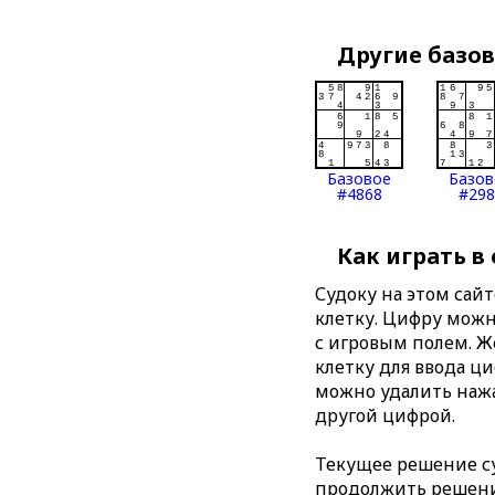
Другие базо
Базовое
Базов
#4868
#298
Как играть в
Судоку на этом сай
клетку. Цифру можно
с игровым полем. 
клетку для ввода ц
можно удалить нажа
другой цифрой.
Текущее решение су
продолжить решение