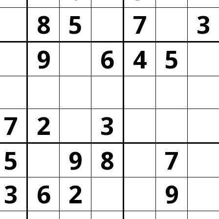
8
5
7
3
9
6
4
5
7
2
3
5
9
8
7
3
6
2
9