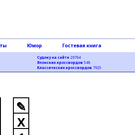
оты
Юмор
Гостевая книга
Судоку на сайте
29764
Японских кроссвордов
548
Классических кроссвордов
7925
✎
X