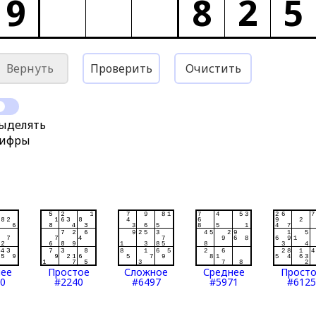
9
8
2
5
Вернуть
Проверить
Очистить
ыделять
ифры
нее
Простое
Сложное
Среднее
Прост
0
#2240
#6497
#5971
#6125