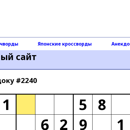
чворды
Японские кроссворды
Анекд
ный сайт
доку #2240
1
5
8
6
2
9
1