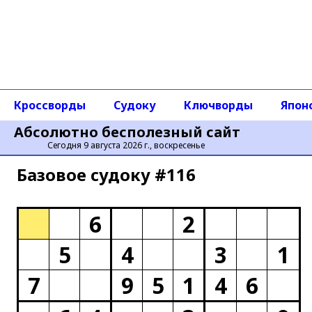
Кроссворды
Судоку
Ключворды
Япон
Абсолютно бесполезный сайт
Сегодня 9 августа 2026 г., воскресенье
Базовое cудоку #116
6
2
5
4
3
1
7
9
5
1
4
6