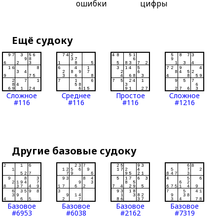
ошибки
цифры
Ещё судоку
Сложное
Среднее
Простое
Сложное
#116
#116
#116
#1216
Другие базовые судоку
Базовое
Базовое
Базовое
Базовое
#6953
#6038
#2162
#7319