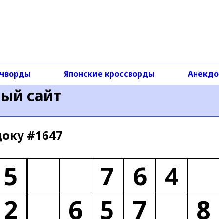
чворды
Японские кроссворды
Анекд
ный сайт
доку #1647
5
7
6
4
2
6
5
7
8