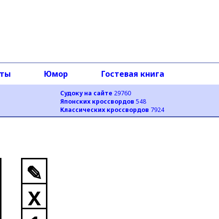
оты
Юмор
Гостевая книга
Судоку на сайте
29760
Японских кроссвордов
548
Классических кроссвордов
7924
✎
X