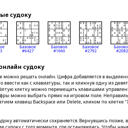
вые судоку
ое
Базовое
Базовое
Базовое
Базов
3
#6427
#1660
#2792
#2082
 онлайн судоку
те можно решать онлайн. Цифра добавляется в выделе
 ввести как с клавиатуры, так и кликнув одну из девя
Жёлтую клетку можно перемещать клавишами управлени
ифры можно выбрать прямо на игровом поле. Неправи
тием клавиш Backspace или Delete, кликом по клетке "
доку автоматически сохраняется. Вернувшись позже, 
 судоку с того момента, где остановились. Чтобы нача