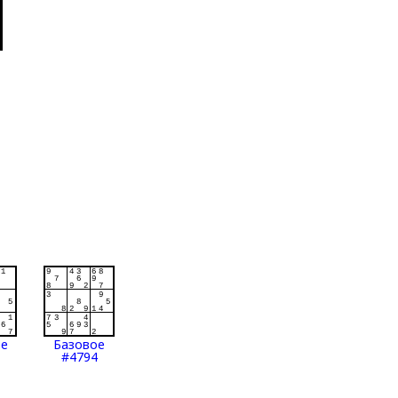
ое
Базовое
#4794