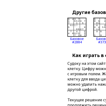
Другие базо
Базовое
Базов
#2884
#373
Как играть в
Судоку на этом сай
клетку. Цифру можно
с игровым полем. 
клетку для ввода ц
можно удалить нажа
другой цифрой.
Текущее решение су
продолжить решение