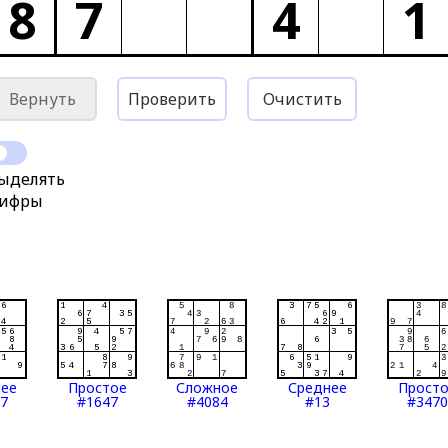
8
7
4
1
Вернуть
Проверить
Очистить
ыделять
ифры
нее
Простое
Сложное
Среднее
Прост
7
#1647
#4084
#13
#3470