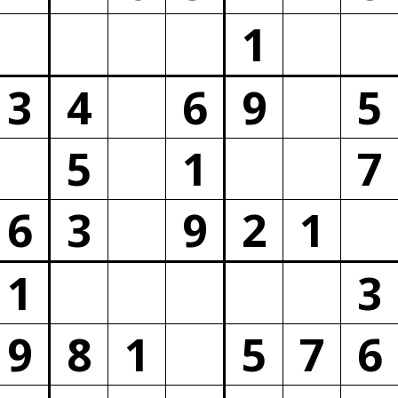
1
3
4
6
9
5
5
1
7
6
3
9
2
1
1
3
9
8
1
5
7
6