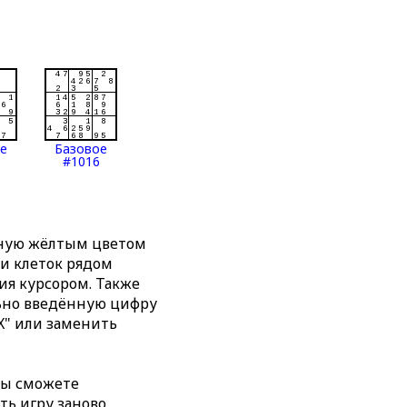
ое
Базовое
#1016
нную жёлтым цветом
ти клеток рядом
я курсором. Также
льно введённую цифру
X" или заменить
вы сможете
ть игру заново,