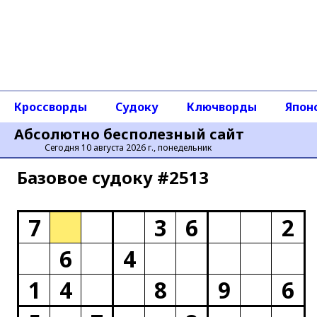
Кроссворды
Судоку
Ключворды
Япон
Абсолютно бесполезный сайт
Сегодня 10 августа 2026 г., понедельник
Базовое cудоку #2513
7
3
6
2
6
4
1
4
8
9
6