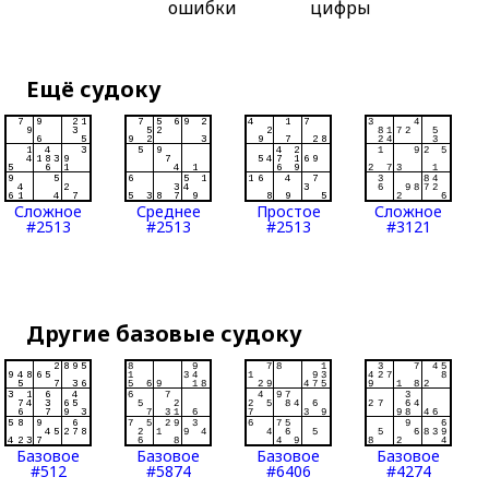
ошибки
цифры
Ещё судоку
Сложное
Среднее
Простое
Сложное
#2513
#2513
#2513
#3121
Другие базовые судоку
Базовое
Базовое
Базовое
Базовое
#512
#5874
#6406
#4274