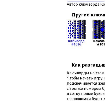
Автор ключворда К
Другие клю
Ключворд
Ключв
#1016
#10
Как разгады
Ключворды на этом 
Чтобы начать игру,
подсвечивается жёл
с тем же номером б
в сетку новые буквы
головоломки будет 