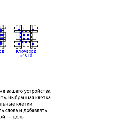
рд
Ключворд
#1010
е вашего устройства.
ть. Выбранная клетка
альные клетки
ь слова и добавлять
ной — цель