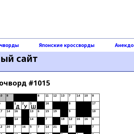
чворды
Японские кроссворды
Анекд
ный сайт
ючворд #1015
10
8
8
11
12
13
7
14
10
8
5
1
2
3
16
8
17
Д
У
Ш
17
14
16
13
6
15
19
9
10
7
14
14
7
18
12
16
16
8
12
20
7
16
5
7
14
21
22
7