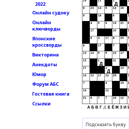
19
21
1
2022
Д
8
23
14
9
12
15
Онлайн судоку
9
18
6
Онлайн
4
5
6
14
21
ключворды
17
10
Японские
8
4
17
8
25
кроссворды
8
17
7
13
14
5
9
12
17
Викторина
12
1
11
Д
Анекдоты
17
1
13
Д
Юмор
14
12
17
12
20
Форум АБС
7
4
10
14
12
Гостевая книга
21
8
7
7
16
12
Ссылки
А
Б
В
Г
Д
Е
Ё
Ж
З
И
Подсказать букву