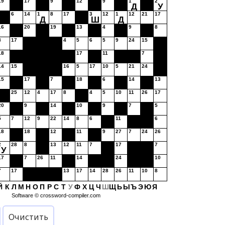
19
17
9
12
9
1
2
Д
У
6
14
1
8
17
3
12
1
12
21
17
Д
Ш
Д
16
20
19
13
4
9
8
8
17
4
5
6
5
9
24
15
18
17
11
7
14
15
16
5
17
10
5
21
24
15
17
7
18
6
14
13
25
12
4
17
8
4
5
10
11
26
17
20
9
14
10
9
7
5
5
7
12
9
22
14
8
6
11
6
18
18
12
11
9
27
7
24
26
2
28
8
13
12
11
7
17
7
У
17
7
26
11
14
24
10
7
17
13
17
14
28
26
11
10
8
Й
К
Л
М
Н
О
П
Р
С
Т
У
Ф
Х
Ц
Ч
Ш
Щ
Ь
Ы
Ъ
Э
Ю
Я
Software ©
crossword-compiler.com
Очистить