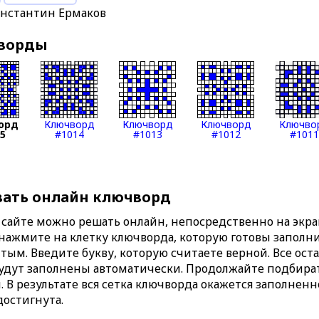
онстантин Ермаков
чворды
орд
Ключворд
Ключворд
Ключворд
Ключво
15
#1014
#1013
#1012
#1011
вать онлайн ключворд
сайте можно решать онлайн, непосредственно на экран
 нажмите на клетку ключворда, которую готовы заполни
тым. Введите букву, которую считаете верной. Все ост
удут заполнены автоматически. Продолжайте подбират
. В результате вся сетка ключворда окажется заполнен
достигнута.