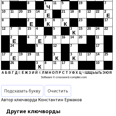
8
8
1
11
5
19
7
Ч
10
11
20
15
14
2
21
18
8
12
22
2
Е
Е
8
2
3
8
3
23
17
Е
К
К
12
7
8
15
4
5
3
15
20
24
22
К
2
4
2
7
11
16
14
20
11
Е
Е
24
5
12
7
17
17
2
19
19
11
3
3
11
17
14
25
Е
К
К
26
3
8
11
17
11
10
К
А
Б
В
Г
Д
Е
Ё
Ж
З
И
Й
К
Л
М
Н
О
П
Р
С
Т
У
Ф
Х
Ц
Ч
Ш
Щ
Ь
Ы
Ъ
Э
Ю
Я
Software ©
crossword-compiler.com
Подсказать букву
Очистить
Автор ключворда Константин Ермаков
Другие ключворды