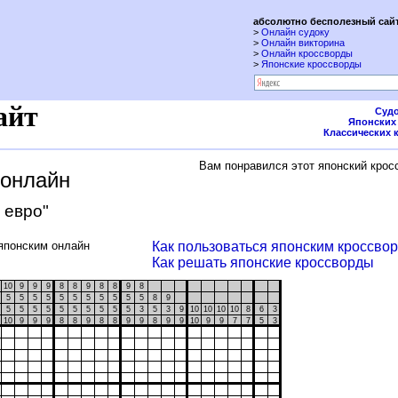
абсолютно бесполезный сайт
>
Онлайн судоку
>
Онлайн викторина
>
Онлайн кроссворды
>
Японские кроссворды
айт
Судо
Японских
Классических 
Вам понравился этот японский крос
 онлайн
 евро"
японским онлайн
Как пользоваться японским кроссво
Как решать японские кроссворды
10
9
9
9
8
8
9
8
8
9
8
5
5
5
5
5
5
5
5
5
5
5
8
9
5
5
5
5
5
5
5
5
5
5
3
5
3
9
10
10
10
10
8
6
3
10
9
9
9
8
8
9
8
8
9
9
8
9
9
10
9
9
7
7
5
3