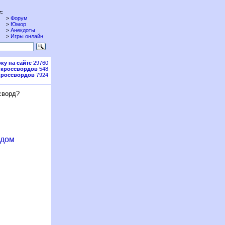
:
>
Форум
>
Юмор
>
Анекдоты
>
Игры онлайн
ку на сайте
29760
 кроссвордов
548
кроссвордов
7924
сворд?
рдом