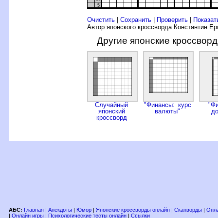
5
Очистить
|
Сохранить
|
Проверить
|
Показат
Автор японского кроссворда Константин Е
Другие японские кроссвор
Случайный
"Финансы: курс
"Ф
японский
валюты"
д
кроссворд
АБС:
Главная
|
Анекдоты
|
Юмор
|
Японские кроссворды онлайн
|
Сканворды
|
Онла
|
Онлайн игры
|
Психологические тесты онлайн
|
Ссылки