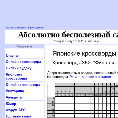
Реклама в Интернет
|
Все Кулички
Абсолютно бесполезный с
Сегодня 7 августа 2026 г., пятница
Содержание
Японские кроссворды
Главная
Онлайн кроссворды
Кроссворд #352
. "Финансы:
Онлайн судоку
Добро пожаловать в раздел, посвящённый 
Японские
кроссвордам.
Узнать больше о разделе
кроссворды
Онлайн ключворды
11
16
5
Викторина
3
5
5
5
15
15
5
5
3
5
5
5
13
16
20
24
26
28
30
32
16
17
11
11
Анекдоты
4
14
Юмор
20
22
Форум АБС
25
Гостевая книга
26