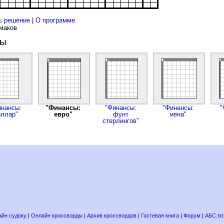
ь решение
|
О программе
рмаков
ды
инансы:
"Финансы:
"Финансы:
"Финансы:
"
оллар"
евро"
фунт
иена"
стерлингов"
йн судоку
|
Онлайн кроссворды
|
Архив кроссвордов
|
Гостевая книга
|
Форум
|
АБС.txt