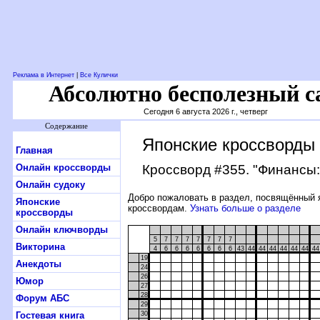
Реклама в Интернет
|
Все Кулички
Абсолютно бесполезный с
Сегодня 6 августа 2026 г., четверг
Содержание
Японские кроссворды
Главная
Онлайн кроссворды
Кроссворд #355
. "Финансы:
Онлайн судоку
Добро пожаловать в раздел, посвящённый 
Японские
кроссвордам.
Узнать больше о разделе
кроссворды
Онлайн ключворды
5
7
7
7
7
7
7
7
Викторина
4
6
6
6
6
6
6
6
43
44
44
44
44
44
44
44
19
Анекдоты
24
26
Юмор
27
28
Форум АБС
29
Гостевая книга
30