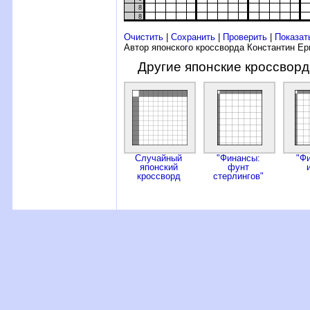
8
8
Очистить
|
Сохранить
|
Проверить
|
Показат
Автор японского кроссворда Константин Е
Другие японские кроссвор
Случайный
"Финансы:
"Ф
японский
фунт
кроссворд
стерлингов"