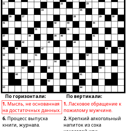
21
22
23
24
25
26
27
28
29
30
31
32
33
34
35
36
37
38
39
40
41
42
43
44
45
46
47
48
49
50
51
52
53
54
55
56
57
58
59
60
61
62
63
64
По горизонтали:
По вертикали:
1.
Мысль, не основанная
1.
Ласковое обращение к
на достаточных данных.
пожилому мужчине.
6.
Процесс выпуска
2.
Крепкий алкогольный
книги, журнала.
напиток из сока