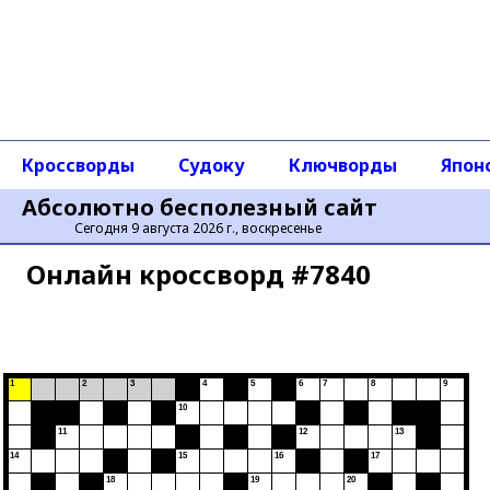
Кроссворды
Судоку
Ключворды
Япон
Абсолютно бесполезный сайт
Сегодня 9 августа 2026 г., воскресенье
Онлайн кроссворд #7840
1
2
3
4
5
6
7
8
9
10
11
12
13
14
15
16
17
18
19
20