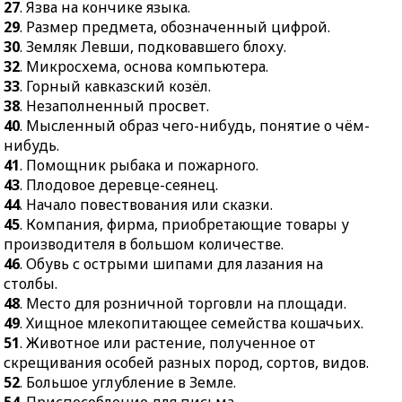
27
. Язва на кончике языка.
учебное заведение.
29
. Размер предмета, обозначенный цифрой.
64.
Светильник, лампа.
30
. Земляк Левши, подковавшего блоху.
32
. Микросхема, основа компьютера.
33
. Горный кавказский козёл.
38
. Незаполненный просвет.
40
. Мысленный образ чего-нибудь, понятие о чём-
нибудь.
41
. Помощник рыбака и пожарного.
43
. Плодовое деревце-сеянец.
44
. Начало повествования или сказки.
45
. Компания, фирма, приобретающие товары у
производителя в большом количестве.
46
. Обувь с острыми шипами для лазания на
столбы.
48
. Место для розничной торговли на площади.
49
. Хищное млекопитающее семейства кошачьих.
51
. Животное или растение, полученное от
скрещивания особей разных пород, сортов, видов.
52
. Большое углубление в Земле.