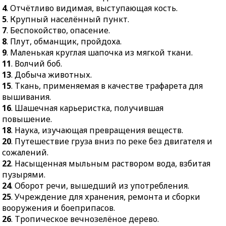
4
. Отчётливо видимая, выступающая кость.
53.
Оратор в Древней
51.
Животное или
5
. Крупный населённый пункт.
Греции.
растение, полученное от
7
. Беспокойство, опасение.
скрещивания особей
55.
Агент по продаже.
8
. Плут, обманщик, пройдоха.
разных пород, сортов,
56.
Род азартной
9
. Маленькая круглая шапочка из мягкой ткани.
видов.
карточной игры.
11
. Волчий боб.
52.
Большое углубление
13
. Добыча животных.
58.
Ближайший
в Земле.
15
. Ткань, применяемая в качестве трафарета для
непрямой родственник
54.
Приспособление для
вышивания.
после родного брата.
письма.
16
. Шашечная карьеристка, получившая
59.
Чувство меры.
повышение.
55.
Руководитель
60.
Садовое
18
. Наука, изучающая превращения веществ.
факультета.
декоративное растение.
20
. Путешествие груза вниз по реке без двигателя и
57.
Животное,
61.
Одно из четырёх
сожалений.
используемое для
основных направлений
22
. Насыщенная мыльным раствором вода, взбитая
перевозки грузов.
на компасе.
пузырями.
59.
Скорость исполнения
24
. Оборот речи, вышедший из употребления.
62.
Денежные средства,
музыкального
25
. Учреждение для хранения, ремонта и сборки
переданные в банк для
произведения.
вооружения и боеприпасов.
хранения.
26
. Тропическое вечнозелёное дерево.
63.
Высшее или среднее