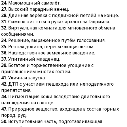
32.
Виртуальная комната
боеприпасов.
24
. Маломощный самолёт.
для мгновенного обмена
27
. Высокий парадный венец.
26.
Тропическое
сообщениями.
28
. Длинная верёвка с подвижной петлёй на конце.
вечнозелёное дерево.
31
. Символ чистоты в руках архангела Гавриила.
34.
Решение,
27.
Язва на кончике
32
. Виртуальная комната для мгновенного обмена
выраженное путём
языка.
сообщениями.
голосования.
29.
Размер предмета,
34
. Решение, выраженное путём голосования.
35.
Речная долина,
обозначенный цифрой.
35
. Речная долина, пересыхающая летом.
пересыхающая летом.
36
. Наследственное земельное владение.
30.
Земляк Левши,
36.
Наследственное
37
. Упитанный младенец.
подковавшего блоху.
земельное владение.
39
. Богатое и торжественное угощение с
32.
Микросхема, основа
приглашением многих гостей.
37.
Упитанный
компьютера.
41
. Уличная закуска.
младенец.
33.
Горный кавказский
42
. ДТП с участием пешехода или неподвижного
39.
Богатое и
козёл.
препятствия.
торжественное
38.
Незаполненный
44
. Пигментация кожи вследствие длительного
угощение с
просвет.
нахождения на солнце.
приглашением многих
47
. Природное вещество, входящее в состав горных
40.
Мысленный образ
гостей.
пород, руд.
чего-нибудь, понятие о
41.
Уличная закуска.
50
. Вступительная часть, подготавливающая
чём-нибудь.
42.
ДТП с участием