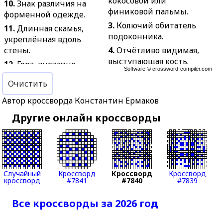
кокосовой или
10.
Знак различия на
финиковой пальмы.
форменной одежде.
3.
Колючий обитатель
11.
Длинная скамья,
подоконника.
укреплённая вдоль
стены.
4.
Отчётливо видимая,
выступающая кость.
12.
Гора, внезапно
Software ©
crossword-compiler.com
решившая спуститься
5.
Крупный населённый
Очистить
вниз.
пункт.
14.
Абрикос, который
7.
Беспокойство,
Автор кроссворда Константин Ермаков
выбрал путь
опасение.
Другие онлайн кроссворды
самосовершенствования
8.
Плут, обманщик,
через сушку.
пройдоха.
15.
Предмет мебели.
9.
Маленькая круглая
17.
Модель автомобиля
шапочка из мягкой
компании Volkswagen.
ткани.
Случайный
Кроссворд
Кроссворд
Кроссворд
кроссворд
#7841
#7840
#7839
18.
Название органов
11.
Волчий боб.
государственной власти
13.
Добыча животных.
Все кроссворды за 2026 год
в Монголии.
15.
Ткань, применяемая
19.
Метание дротиков в