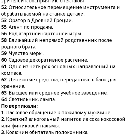
зрителей к восприятию спектакля.
41.
Помощник рыбака и
пешехода или
52
. Относительное перемещение инструмента и
пожарного.
неподвижного
обрабатываемой на станке детали.
43.
Плодовое деревце-
препятствия.
53
. Оратор в Древней Греции.
сеянец.
55
. Агент по продаже.
44.
Пигментация кожи
44.
Начало
56
. Род азартной карточной игры.
вследствие длительного
повествования или
58
. Ближайший непрямой родственник после
нахождения на солнце.
сказки.
родного брата.
47.
Природное
59
. Чувство меры.
45.
Компания, фирма,
вещество, входящее в
60
. Садовое декоративное растение.
приобретающие товары
состав горных пород,
61
. Одно из четырёх основных направлений на
у производителя в
руд.
компасе.
большом количестве.
50.
Вступительная часть,
62
. Денежные средства, переданные в банк для
46.
Обувь с острыми
подготавливающая
хранения.
шипами для лазания на
зрителей к восприятию
63
. Высшее или среднее учебное заведение.
столбы.
спектакля.
64
. Светильник, лампа.
48.
Место для розничной
52.
Относительное
По вертикали:
торговли на площади.
перемещение
1
. Ласковое обращение к пожилому мужчине.
инструмента и
2
. Крепкий алкогольный напиток из сока кокосовой
49.
Хищное
обрабатываемой на
или финиковой пальмы.
млекопитающее
станке детали.
3
. Колючий обитатель подоконника.
семейства кошачьих.