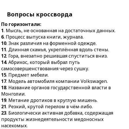
в качестве трафарета для
круглую мишень.
вышивания.
21.
Вопросы кроссворда
Резкий, крутой
16.
Шашечная
перелом в чём-либо.
карьеристка,
По горизонтали:
23.
Биологически
получившая повышение.
1
. Мысль, не основанная на достаточных данных.
активная добавка,
18.
Наука, изучающая
6
. Процесс выпуска книги, журнала.
содержащая продукты
превращения веществ.
10
. Знак различия на форменной одежде.
жизнедеятельности
11
. Длинная скамья, укреплённая вдоль стены.
20.
Путешествие груза
медоносных насекомых.
12
. Гора, внезапно решившая спуститься вниз.
вниз по реке без
24.
Маломощный
14
. Абрикос, который выбрал путь
двигателя и сожалений.
самолёт.
самосовершенствования через сушку.
22.
Насыщенная
15
. Предмет мебели.
27.
Высокий парадный
мыльным раствором
17
. Модель автомобиля компании Volkswagen.
венец.
вода, взбитая пузырями.
18
. Название органов государственной власти в
28.
Длинная верёвка с
24.
Оборот речи,
Монголии.
подвижной петлёй на
вышедший из
19
. Метание дротиков в круглую мишень.
конце.
употребления.
21
. Резкий, крутой перелом в чём-либо.
31.
Символ чистоты в
25.
Учреждение для
23
. Биологически активная добавка, содержащая
руках архангела
хранения, ремонта и
продукты жизнедеятельности медоносных
Гавриила.
сборки вооружения и
насекомых.