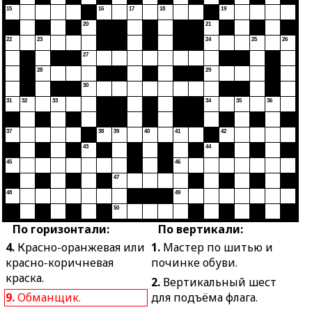
15
16
17
18
19
20
21
22
23
24
25
26
27
28
29
30
31
32
33
34
35
36
37
38
39
40
41
42
43
44
45
46
47
48
49
50
По горизонтали:
По вертикали:
4.
Красно-оранжевая или
1.
Мастер по шитью и
красно-коричневая
починке обуви.
краска.
2.
Вертикальный шест
9.
Обманщик.
для подъёма флага.