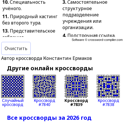
10.
Специальность
3.
Самостоятельное
учёного.
структурное
подразделение
11.
Природный кастинг
учреждения или
без второго тура.
организации.
13.
Представительское
4.
Подстрочная ссылка.
собрание.
Software ©
crossword-compiler.com
5.
Организующая,
14.
Длинный жакет из
Очистить
основная часть чего-
плотной материи.
либо.
Автор кроссворда Константин Ермаков
15.
Трава, молодые
6.
Сильная буря на море.
побеги которой
Другие онлайн кроссворды
используют в супах и
7.
Одинокий человек,
салатах.
вынужденный жить
вдали от людей.
16.
Животное
тропических стран,
8.
Обувь из шкуры диких
питающееся грызунами,
зверей у
Случайный
Кроссворд
Кроссворд
Кроссворд
кроссворд
#7840
#7839
#7838
птицами, змеями.
североамериканских
индейцев.
19.
Деформация стержня
Все кроссворды за 2026 год
под действием сил,
12.
Водяная трубка для
перпендикулярных его
курения.