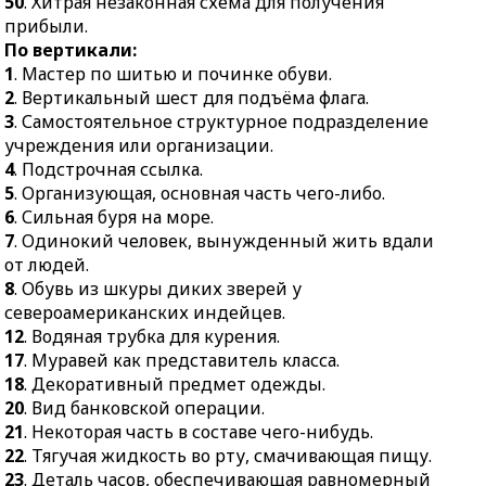
50
. Хитрая незаконная схема для получения
использования.
41.
Висячий светильник
прибыли.
47.
В США, Франции:
из нескольких
По вертикали:
верхняя
подсвечников для ламп.
1
. Мастер по шитью и починке обуви.
законодательная палата
2
. Вертикальный шест для подъёма флага.
43.
Театральная
парламента.
3
. Самостоятельное структурное подразделение
осветительная
48.
Простейший прибор
учреждения или организации.
аппаратура.
для проверки
4
. Подстрочная ссылка.
44.
Подводная отмель.
горизонтального
5
. Организующая, основная часть чего-либо.
положения различных
6
. Сильная буря на море.
поверхностей.
7
. Одинокий человек, вынужденный жить вдали
от людей.
49.
Специалист в
8
. Обувь из шкуры диких зверей у
области космической
североамериканских индейцев.
техники.
12
. Водяная трубка для курения.
50.
Хитрая незаконная
17
. Муравей как представитель класса.
схема для получения
18
. Декоративный предмет одежды.
прибыли.
20
. Вид банковской операции.
21
. Некоторая часть в составе чего-нибудь.
22
. Тягучая жидкость во рту, смачивающая пищу.
23
. Деталь часов, обеспечивающая равномерный