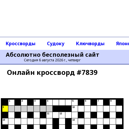
Кроссворды
Судоку
Ключворды
Япон
Абсолютно бесполезный сайт
Сегодня 6 августа 2026 г., четверг
Онлайн кроссворд #7839
1
2
3
4
5
6
7
8
9
10
11
12
13
14