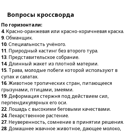
оси.
17.
Муравей как
22.
Лошадь с высокими
представитель класса.
Вопросы кроссворда
беговыми качествами.
18.
Декоративный
По горизонтали:
24.
Лекарственное
предмет одежды.
4
. Красно-оранжевая или красно-коричневая краска.
растение.
20.
Вид банковской
9
. Обманщик.
27.
Неуверенность,
операции.
10
. Специальность учёного.
сомнение в принятии
21.
Некоторая часть в
11
. Природный кастинг без второго тура.
решения.
составе чего-нибудь.
13
. Представительское собрание.
28.
Домашнее жвачное
14
. Длинный жакет из плотной материи.
22.
Тягучая жидкость во
животное, дающее
15
. Трава, молодые побеги которой используют в
рту, смачивающая пищу.
молоко, шерсть, мясо.
супах и салатах.
23.
Деталь часов,
16
. Животное тропических стран, питающееся
29.
Традиционный
обеспечивающая
грызунами, птицами, змеями.
русский напиток из
равномерный ход.
19
. Деформация стержня под действием сил,
ягод.
25.
Щит для объявлений,
перпендикулярных его оси.
30.
Угол, составленный
каких-нибудь
22
. Лошадь с высокими беговыми качествами.
лучом зрения на светило
показателей.
24
. Лекарственное растение.
с плоскостью небесного
26.
Тихая, почти
27
. Неуверенность, сомнение в принятии решения.
экватора.
беззвучная речь.
28
. Домашнее жвачное животное, дающее молоко,