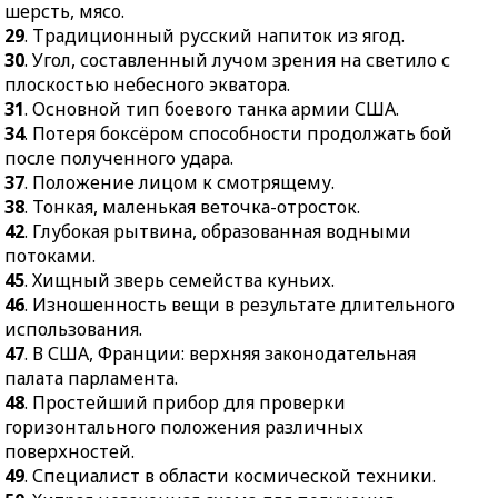
31.
Основной тип
шерсть, мясо.
32.
Автоматическое
боевого танка армии
29
. Традиционный русский напиток из ягод.
устройство для выдачи
США.
30
. Угол, составленный лучом зрения на светило с
денег.
34.
Потеря боксёром
плоскостью небесного экватора.
33.
Пустынник,
способности
31
. Основной тип боевого танка армии США.
отшельник.
продолжать бой после
34
. Потеря боксёром способности продолжать бой
35.
Способность
полученного удара.
после полученного удара.
металлов и сплавов
37
. Положение лицом к смотрящему.
37.
Положение лицом к
подвергаться обработке
38
. Тонкая, маленькая веточка-отросток.
смотрящему.
давлением.
42
. Глубокая рытвина, образованная водными
38.
Тонкая, маленькая
потоками.
36.
Тот, кто занимается
веточка-отросток.
45
. Хищный зверь семейства куньих.
вместе с другими
42.
Глубокая рытвина,
46
. Изношенность вещи в результате длительного
совместной
образованная водными
использования.
деятельностью.
потоками.
47
. В США, Франции: верхняя законодательная
39.
Линия,
палата парламента.
45.
Хищный зверь
определяющая путь
48
. Простейший прибор для проверки
семейства куньих.
движения или
горизонтального положения различных
46.
Изношенность вещи
продольную ось дороги.
поверхностей.
в результате
40.
Город на Рейне в
49
. Специалист в области космической техники.
длительного
Германии.