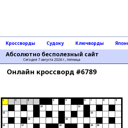
Кроссворды
Судоку
Ключворды
Япон
Абсолютно бесполезный сайт
Сегодня 7 августа 2026 г., пятница
Онлайн кроссворд #6789
1
2
3
4
5
6
7
8
9
10
11
12
13
14
15
16
17
18
19
20