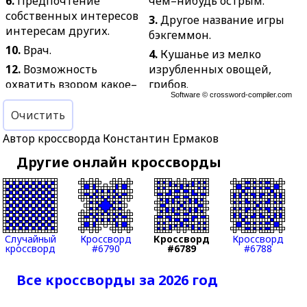
6.
Предпочтение
чем–нибудь острым.
собственных интересов
3.
Другое название игры
интересам других.
бэкгеммон.
10.
Врач.
4.
Кушанье из мелко
12.
Возможность
изрубленных овощей,
охватить взором какое–
грибов.
Software ©
crossword-compiler.com
нибудь пространство.
5.
Отблеск света.
Очистить
13.
Револьвер особой
7.
Чрезмерная
системы с
торопливость.
Автор кроссворда Константин Ермаков
вращающимся
8.
Деформированное
Другие онлайн кроссворды
барабаном.
состояние бруса,
14.
Ссора, стычка с
сопровождающееся
побоями.
искривлением его оси.
15.
Излюбленный
9.
Внесистемная
предмет мыслей,
единица времени.
Случайный
Кроссворд
Кроссворд
Кроссворд
разговоров.
кроссворд
#6790
#6789
#6788
10.
Образец для
16.
Котлеты с начинкой.
сравнения с чем-либо.
Все кроссворды за 2026 год
19.
Настоятель мужского
11.
Волокно,
католического
используемое для