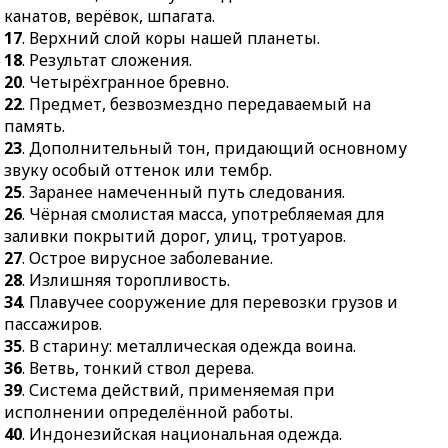
стволом.
50.
То, что надо,
канатов, верёвок, шпагата.
55.
Род попугая белого
желательно
17
. Верхний слой коры нашей планеты.
или розового цвета.
осуществить.
18
. Результат сложения.
20
. Четырёхгранное бревно.
56.
Точная дословная
51.
Некрепкое яблочное
22
. Предмет, безвозмездно передаваемый на
выдержка из текста,
вино.
память.
высказывания.
23
. Дополнительный тон, придающий основному
звуку особый оттенок или тембр.
25
. Заранее намеченный путь следования.
26
. Чёрная смолистая масса, употребляемая для
заливки покрытий дорог, улиц, тротуаров.
27
. Острое вирусное заболевание.
28
. Излишняя торопливость.
34
. Плавучее сооружение для перевозки грузов и
пассажиров.
35
. В старину: металлическая одежда воина.
36
. Ветвь, тонкий ствол дерева.
39
. Система действий, применяемая при
исполнении определённой работы.
40
. Индонезийская национальная одежда.