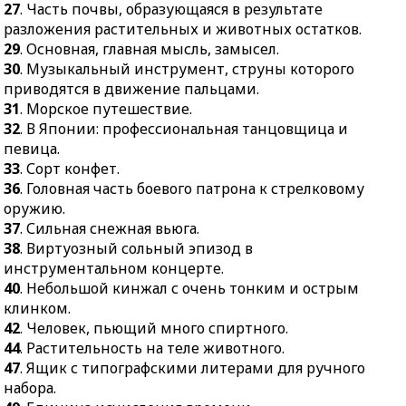
путешествие.
масса, употребляемая
27
. Часть почвы, образующаяся в результате
32.
В Японии:
для заливки покрытий
разложения растительных и животных остатков.
профессиональная
дорог, улиц, тротуаров.
29
. Основная, главная мысль, замысел.
танцовщица и певица.
30
. Музыкальный инструмент, струны которого
27.
Острое вирусное
приводятся в движение пальцами.
33.
Сорт конфет.
заболевание.
31
. Морское путешествие.
36.
Головная часть
28.
Излишняя
32
. В Японии: профессиональная танцовщица и
боевого патрона к
торопливость.
певица.
стрелковому оружию.
34.
Плавучее
33
. Сорт конфет.
37.
Сильная снежная
сооружение для
36
. Головная часть боевого патрона к стрелковому
вьюга.
перевозки грузов и
оружию.
пассажиров.
37
. Сильная снежная вьюга.
38.
Виртуозный сольный
38
. Виртуозный сольный эпизод в
эпизод в
35.
В старину:
инструментальном концерте.
инструментальном
металлическая одежда
40
. Небольшой кинжал с очень тонким и острым
концерте.
воина.
клинком.
40.
Небольшой кинжал с
36.
Ветвь, тонкий ствол
42
. Человек, пьющий много спиртного.
очень тонким и острым
дерева.
44
. Растительность на теле животного.
клинком.
39.
Система действий,
47
. Ящик с типографскими литерами для ручного
42.
Человек, пьющий
применяемая при
набора.
много спиртного.
исполнении