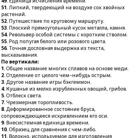
49
. Единица исчисления времени.
определённой работы.
44.
Растительность на
51
. Липкий, твердеющий на воздухе сок хвойных
теле животного.
40.
Индонезийская
растений.
национальная одежда.
52
. Путешествие по круговому маршруту.
47.
Ящик с
53
. Плоский прямоугольный кусок металла, камня.
типографскими
41.
Часть растения, из
54
. Револьвер особой системы с коротким стволом.
литерами для ручного
которой образуется
55
. Род попугая белого или розового цвета.
набора.
плод.
56
. Точная дословная выдержка из текста,
49.
Единица исчисления
43.
Законодательное,
высказывания.
времени.
административное или
По вертикали:
судебное учреждение.
51.
Липкий,
1
. Общее название многих сплавов на основе меди.
твердеющий на воздухе
45.
Торговая палатка.
2
. Отделение от целого чем–нибудь острым.
сок хвойных растений.
46.
В Древней Руси:
3
. Другое название игры бэкгеммон.
52.
Путешествие по
крестьянин,
4
. Кушанье из мелко изрубленных овощей, грибов.
круговому маршруту.
земледелец.
5
. Отблеск света.
7
. Чрезмерная торопливость.
53.
Плоский
47.
Жидкая
8
. Деформированное состояние бруса,
прямоугольный кусок
лекарственная форма.
сопровождающееся искривлением его оси.
металла, камня.
48.
Лица,
9
. Внесистемная единица времени.
54.
Револьвер особой
сопровождающие
10
. Образец для сравнения с чем-либо.
системы с коротким
важную особу.
11
. Волокно, используемое для изготовления