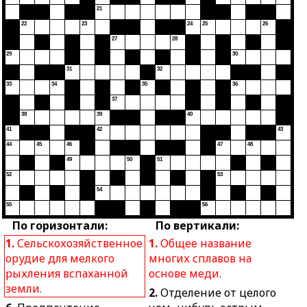
21
22
23
24
25
26
27
28
29
30
31
32
33
34
35
36
37
38
39
40
41
42
43
44
45
46
47
48
49
50
51
52
53
54
55
56
По горизонтали:
По вертикали:
1.
Сельскохозяйственное
1.
Общее название
орудие для мелкого
многих сплавов на
рыхления вспаханной
основе меди.
земли.
2.
Отделение от целого