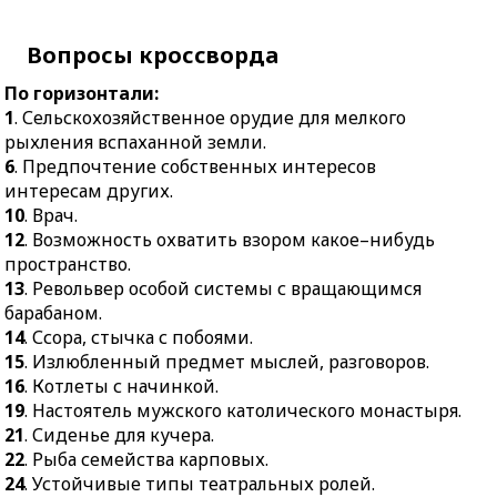
монастыря.
изготовления канатов,
21.
Сиденье для кучера.
верёвок, шпагата.
Вопросы кроссворда
22.
Рыба семейства
17.
Верхний слой коры
По горизонтали:
карповых.
нашей планеты.
1
. Сельскохозяйственное орудие для мелкого
24.
Устойчивые типы
18.
Результат сложения.
рыхления вспаханной земли.
театральных ролей.
20.
Четырёхгранное
6
. Предпочтение собственных интересов
27.
Часть почвы,
бревно.
интересам других.
образующаяся в
10
. Врач.
22.
Предмет,
результате разложения
12
. Возможность охватить взором какое–нибудь
безвозмездно
растительных и
пространство.
передаваемый на
животных остатков.
13
. Револьвер особой системы с вращающимся
память.
барабаном.
29.
Основная, главная
23.
Дополнительный
14
. Ссора, стычка с побоями.
мысль, замысел.
тон, придающий
15
. Излюбленный предмет мыслей, разговоров.
30.
Музыкальный
основному звуку особый
16
. Котлеты с начинкой.
инструмент, струны
оттенок или тембр.
19
. Настоятель мужского католического монастыря.
которого приводятся в
25.
Заранее намеченный
21
. Сиденье для кучера.
движение пальцами.
путь следования.
22
. Рыба семейства карповых.
31.
Морское
26.
Чёрная смолистая
24
. Устойчивые типы театральных ролей.