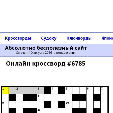
Кроссворды
Судоку
Ключворды
Япон
Абсолютно бесполезный сайт
Сегодня 10 августа 2026 г., понедельник
Онлайн кроссворд #6785
1
2
3
4
5
6
7
8
9
10
11