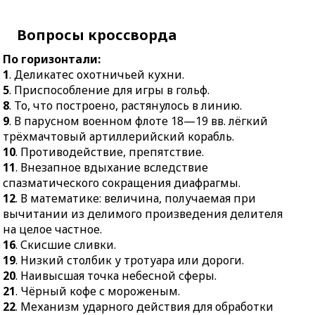
16.
Скисшие сливки.
обвиняемого на месте
19.
Низкий столбик у
преступления в момент
Вопросы кроссворда
тротуара или дороги.
его совершения.
По горизонтали:
20.
Наивысшая точка
15.
Сводчатое
1
. Деликатес охотничьей кухни.
небесной сферы.
перекрытие.
5
. Приспособление для игры в гольф.
21.
Чёрный кофе с
16.
Смещение блоков
8
. То, что построено, растянулось в линию.
мороженым.
горных пород друг
9
. В парусном военном флоте 18—19 вв. лёгкий
относительно друга по
22.
Механизм ударного
трёхмачтовый артиллерийский корабль.
вертикальной или
действия для обработки
10
. Противодействие, препятствие.
наклонной поверхности
металла давлением.
11
. Внезапное вдыхание вследствие
тектонического разрыва.
24.
Воинское звание
спазматического сокращения диафрагмы.
17.
Верхняя зимняя
высшего командного
12
. В математике: величина, получаемая при
одежда.
состава военно-морского
вычитании из делимого произведения делителя
флота.
18.
Предмет одежды.
на целое частное.
16
. Скисшие сливки.
26.
Неожиданный
22.
Обширное
19
. Низкий столбик у тротуара или дороги.
подарок.
пространство суши,
20
. Наивысшая точка небесной сферы.
омываемое морями и
30.
Вероучение,
21
. Чёрный кофе с мороженым.
океанами.
отклоняющееся от
22
. Механизм ударного действия для обработки
догматов
23.
Луковичное растение