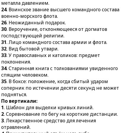
металла давлением.
господствующей
с крупными яркими
24
. Воинское звание высшего командного состава
религии.
цветками.
военно-морского флота.
31.
Лицо командного
24.
Мелкая рыба из
26
. Неожиданный подарок.
состава армии и флота.
породы сельдей.
30
. Вероучение, отклоняющееся от догматов
господствующей религии.
32.
Вид бытовой утвари.
25.
Ходьба, прогулка для
31
. Лицо командного состава армии и флота.
укрепления здоровья.
33.
У православных и
32
. Вид бытовой утвари.
католиков: предмет
27.
В некоторых
33
. У православных и католиков: предмет
поклонения.
европейских
поклонения.
государствах:орган
34.
Старинная книга с
34
. Старинная книга с толкованиями увиденного
городского
толкованиями
спящим человеком.
самоуправления.
увиденного спящим
35
. В боксе: положение, когда сбитый ударом
человеком.
28.
Неполный такт в
соперник по истечении десяти секунд не может
начале музыкального
35.
В боксе: положение,
подняться.
произведения.
когда сбитый ударом
По вертикали:
соперник по истечении
29.
Рыболовная сеть.
1
. Шаблон для выделки кривых линий.
десяти секунд не может
2
. Соревнование по бегу на короткие дистанции.
подняться.
3
. Лекарственное средство для лечения
отравлений.