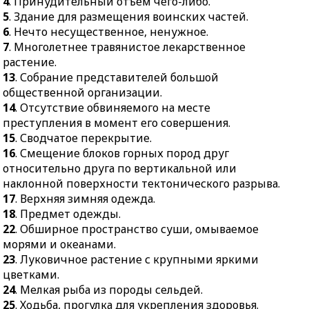
4
. Принудительный отъём чего-либо.
5
. Здание для размещения воинских частей.
6
. Нечто несущественное, ненужное.
7
. Многолетнее травянистое лекарственное
растение.
13
. Собрание представителей большой
общественной организации.
14
. Отсутствие обвиняемого на месте
преступления в момент его совершения.
15
. Сводчатое перекрытие.
16
. Смещение блоков горных пород друг
относительно друга по вертикальной или
наклонной поверхности тектонического разрыва.
17
. Верхняя зимняя одежда.
18
. Предмет одежды.
22
. Обширное пространство суши, омываемое
морями и океанами.
23
. Луковичное растение с крупными яркими
цветками.
24
. Мелкая рыба из породы сельдей.
25
. Ходьба, прогулка для укрепления здоровья.