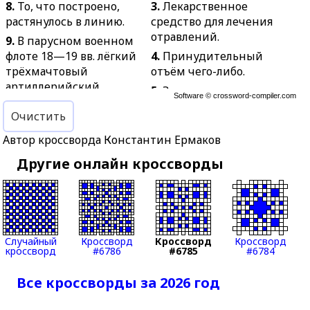
8.
То, что построено,
3.
Лекарственное
растянулось в линию.
средство для лечения
отравлений.
9.
В парусном военном
флоте 18—19 вв. лёгкий
4.
Принудительный
трёхмачтовый
отъём чего-либо.
артиллерийский
5.
Здание для
Software ©
crossword-compiler.com
корабль.
размещения воинских
Очистить
10.
Противодействие,
частей.
препятствие.
Автор кроссворда Константин Ермаков
6.
Нечто
11.
Внезапное вдыхание
несущественное,
Другие онлайн кроссворды
вследствие
ненужное.
спазматического
7.
Многолетнее
сокращения диафрагмы.
травянистое
12.
В математике:
лекарственное растение.
величина, получаемая
13.
Собрание
Случайный
Кроссворд
Кроссворд
Кроссворд
при вычитании из
кроссворд
#6786
#6785
#6784
представителей
делимого произведения
большой общественной
Все кроссворды за 2026 год
делителя на целое
организации.
частное.
14.
Отсутствие