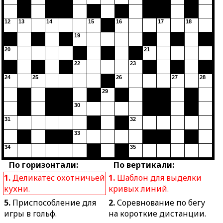
12
13
14
15
16
17
18
19
20
21
22
23
24
25
26
27
28
29
30
31
32
33
34
35
По горизонтали:
По вертикали:
1.
Деликатес охотничьей
1.
Шаблон для выделки
кухни.
кривых линий.
5.
Приспособление для
2.
Соревнование по бегу
игры в гольф.
на короткие дистанции.