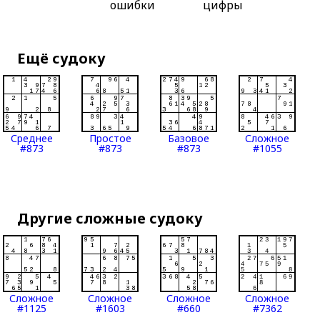
ошибки
цифры
Ещё судоку
Среднее
Простое
Базовое
Сложное
#873
#873
#873
#1055
Другие сложные судоку
Сложное
Сложное
Сложное
Сложное
#1125
#1603
#660
#7362