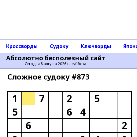
Кроссворды
Судоку
Ключворды
Япон
Абсолютно бесполезный сайт
Сегодня 8 августа 2026 г., суббота
Сложное cудоку #873
1
7
2
5
5
6
4
6
2