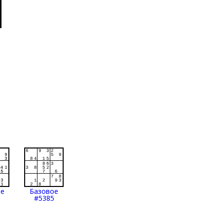
ое
Базовое
#5385