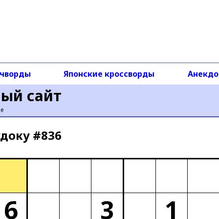
чворды
Японские кроссворды
Анекд
ный сайт
ье
доку #836
6
3
1