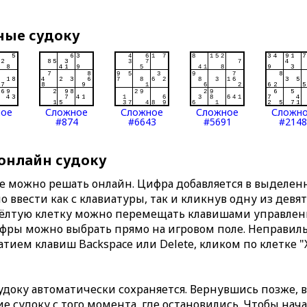
ные судоку
ное
Сложное
Сложное
Сложное
Сложн
#874
#6643
#5691
#2148
 онлайн судоку
те можно решать онлайн. Цифра добавляется в выделе
 ввести как с клавиатуры, так и кликнув одну из девя
Жёлтую клетку можно перемещать клавишами управлени
ифры можно выбрать прямо на игровом поле. Неправи
тием клавиш Backspace или Delete, кликом по клетке "
доку автоматически сохраняется. Вернувшись позже, 
 судоку с того момента, где остановились. Чтобы нача