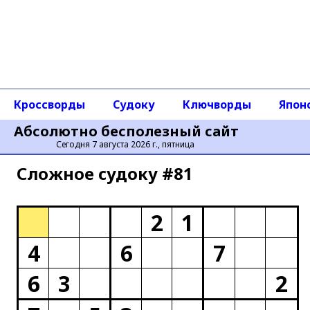
Кроссворды
Судоку
Ключворды
Япон
Абсолютно бесполезный сайт
Сегодня 7 августа 2026 г., пятница
Сложное cудоку #81
2
1
4
6
7
6
3
2