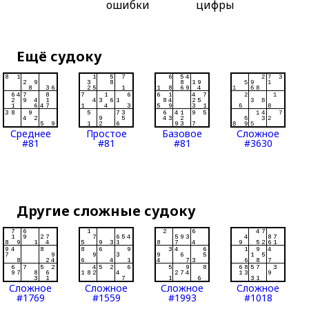
ошибки
цифры
Ещё судоку
Среднее
Простое
Базовое
Сложное
#81
#81
#81
#3630
Другие сложные судоку
Сложное
Сложное
Сложное
Сложное
#1769
#1559
#1993
#1018