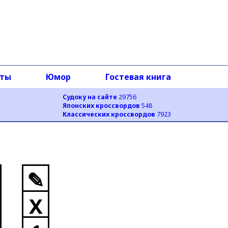
оты
Юмор
Гостевая книга
Судоку на сайте
29756
Японских кроссвордов
548
Классических кроссвордов
7923
✎
X