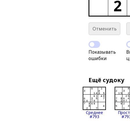
2
Отменить
Показывать
В
ошибки
ц
Ещё судоку
Среднее
Прос
#793
#79