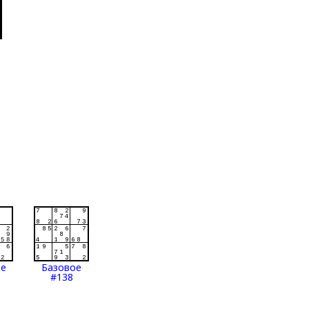
ое
Базовое
#138