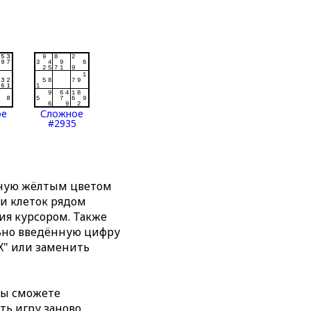
ое
Сложное
#2935
нную жёлтым цветом
ти клеток рядом
я курсором. Также
льно введённую цифру
X" или заменить
вы сможете
ть игру заново,