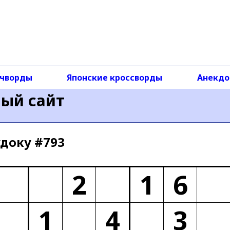
чворды
Японские кроссворды
Анекд
ный сайт
доку #793
2
1
6
1
4
3