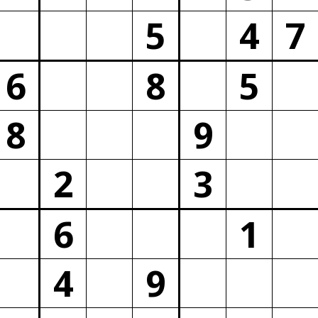
5
4
7
6
8
5
8
9
2
3
6
1
4
9