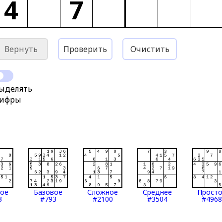
4
7
Вернуть
Проверить
Очистить
ыделять
ифры
тое
Базовое
Сложное
Среднее
Прост
3
#793
#2100
#3504
#4968