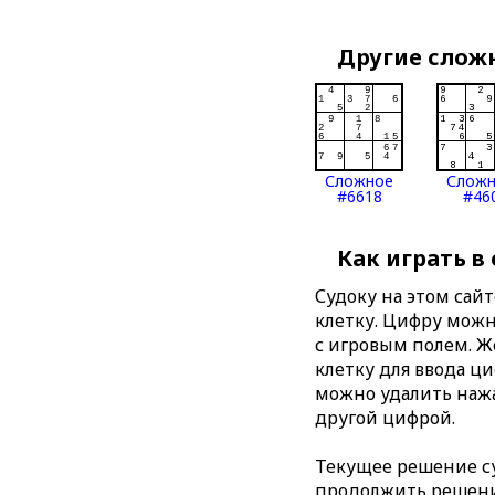
Другие слож
Сложное
Слож
#6618
#46
Как играть в
Судоку на этом сай
клетку. Цифру можно
с игровым полем. 
клетку для ввода ц
можно удалить нажа
другой цифрой.
Текущее решение су
продолжить решение