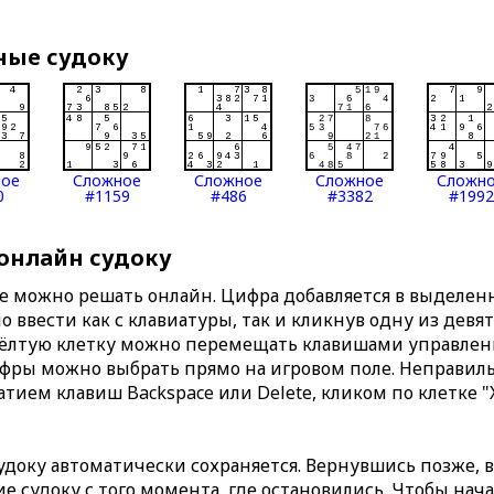
ные судоку
ное
Сложное
Сложное
Сложное
Сложн
0
#1159
#486
#3382
#1992
 онлайн судоку
те можно решать онлайн. Цифра добавляется в выделе
 ввести как с клавиатуры, так и кликнув одну из девя
Жёлтую клетку можно перемещать клавишами управлени
ифры можно выбрать прямо на игровом поле. Неправи
тием клавиш Backspace или Delete, кликом по клетке "
доку автоматически сохраняется. Вернувшись позже, 
 судоку с того момента, где остановились. Чтобы нача