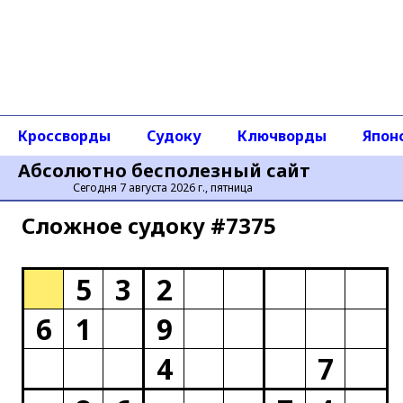
Кроссворды
Судоку
Ключворды
Япон
Абсолютно бесполезный сайт
Сегодня 7 августа 2026 г., пятница
Сложное cудоку #7375
5
3
2
6
1
9
4
7