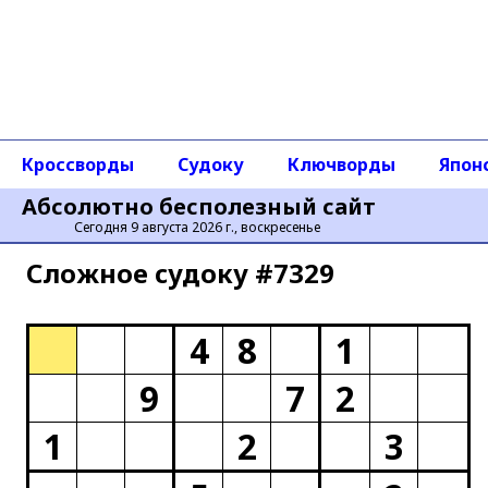
Кроссворды
Судоку
Ключворды
Япон
Абсолютно бесполезный сайт
Сегодня 9 августа 2026 г., воскресенье
Сложное cудоку #7329
4
8
1
9
7
2
1
2
3