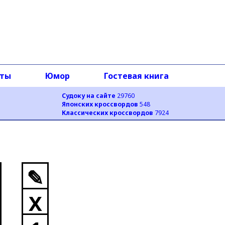
оты
Юмор
Гостевая книга
Судоку на сайте
29760
Японских кроссвордов
548
Классических кроссвордов
7924
✎
X