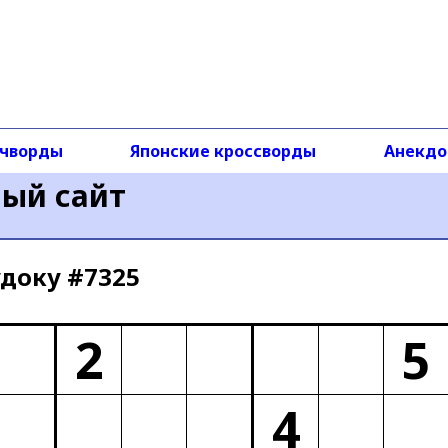
чворды
Японские кроссворды
Анекд
ный сайт
доку #7325
2
5
4