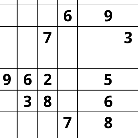
6
9
7
3
9
6
2
5
3
8
6
7
8