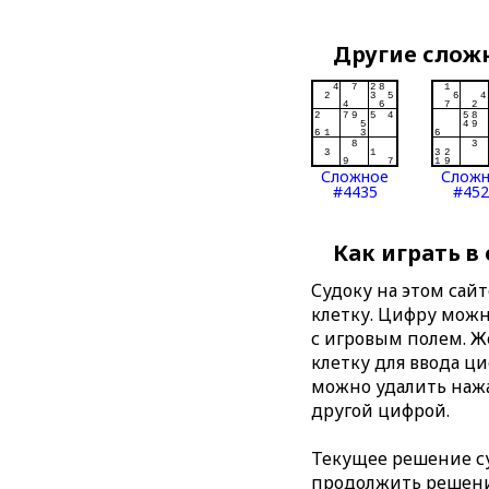
Другие слож
Сложное
Слож
#4435
#452
Как играть в
Судоку на этом сай
клетку. Цифру можно
с игровым полем. 
клетку для ввода ц
можно удалить нажа
другой цифрой.
Текущее решение су
продолжить решение