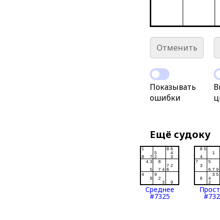
Отменить
Показывать
В
ошибки
ц
Ещё судоку
Среднее
Прос
#7325
#732