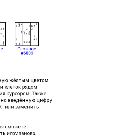
ое
Сложное
#6806
нную жёлтым цветом
ти клеток рядом
я курсором. Также
льно введённую цифру
X" или заменить
вы сможете
ть игру заново,