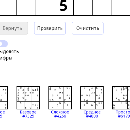
5
Вернуть
Проверить
Очистить
ыделять
ифры
тое
Базовое
Сложное
Среднее
Прост
5
#7325
#4266
#4800
#6179