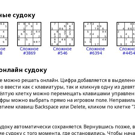
ные судоку
ное
Сложное
Сложное
Сложное
Сложн
8
#3869
#546
#6394
#4454
 онлайн судоку
те можно решать онлайн. Цифра добавляется в выделе
 ввести как с клавиатуры, так и кликнув одну из девя
Жёлтую клетку можно перемещать клавишами управлени
ифры можно выбрать прямо на игровом поле. Неправи
тием клавиш Backspace или Delete, кликом по клетке "
доку автоматически сохраняется. Вернувшись позже, 
 судоку с того момента, где остановились. Чтобы нача