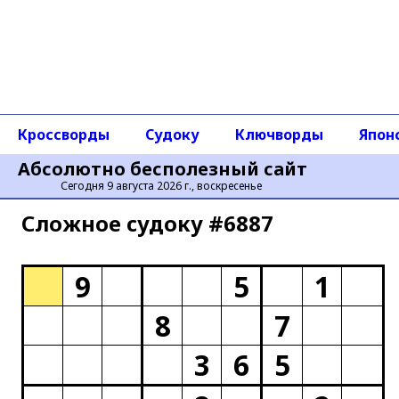
Кроссворды
Судоку
Ключворды
Япон
Абсолютно бесполезный сайт
Сегодня 9 августа 2026 г., воскресенье
Сложное cудоку #6887
9
5
1
8
7
3
6
5