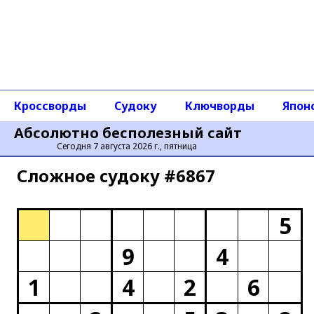
Кроссворды
Судоку
Ключворды
Япон
Абсолютно бесполезный сайт
Сегодня 7 августа 2026 г., пятница
Сложное cудоку #6867
5
9
4
1
4
2
6