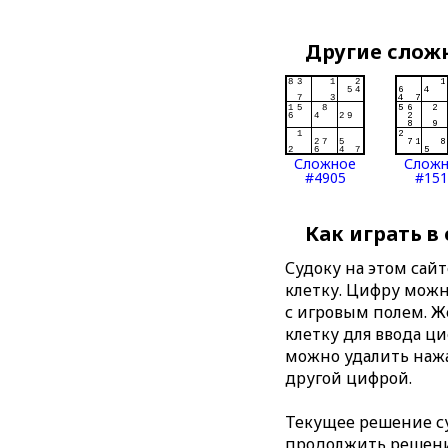
Другие слож
Сложное
Слож
#4905
#151
Как играть в
Судоку на этом сай
клетку. Цифру можно
с игровым полем. 
клетку для ввода ц
можно удалить нажа
другой цифрой.
Текущее решение су
продолжить решение