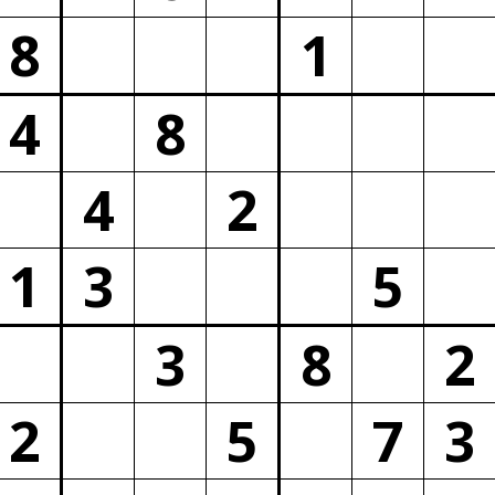
8
1
4
8
4
2
1
3
5
3
8
2
2
5
7
3