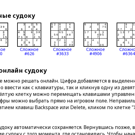
ные судоку
ное
Сложное
Сложное
Сложное
Сложн
0
#626
#3633
#4906
#6364
 онлайн судоку
те можно решать онлайн. Цифра добавляется в выделе
 ввести как с клавиатуры, так и кликнув одну из девя
Жёлтую клетку можно перемещать клавишами управлени
ифры можно выбрать прямо на игровом поле. Неправи
тием клавиш Backspace или Delete, кликом по клетке "
доку автоматически сохраняется. Вернувшись позже, 
 судоку с того момента, где остановились. Чтобы нача