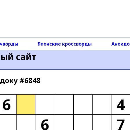
чворды
Японские кроссворды
Анекд
ный сайт
доку #6848
6
4
6
7