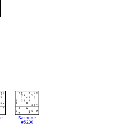
ое
Базовое
#5230