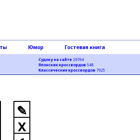
оты
Юмор
Гостевая книга
Судоку на сайте
29764
Японских кроссвордов
548
Классических кроссвордов
7925
✎
X