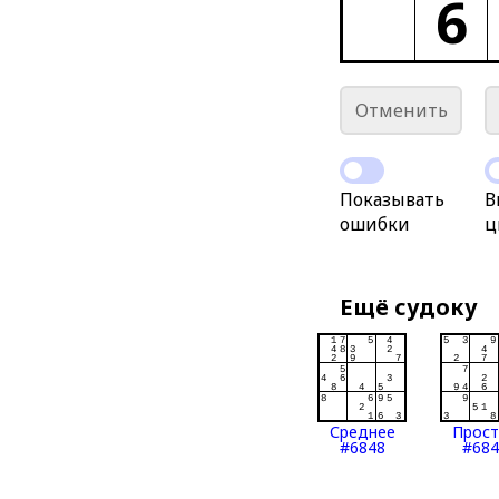
6
Отменить
Показывать
В
ошибки
ц
Ещё судоку
Среднее
Прос
#6848
#684