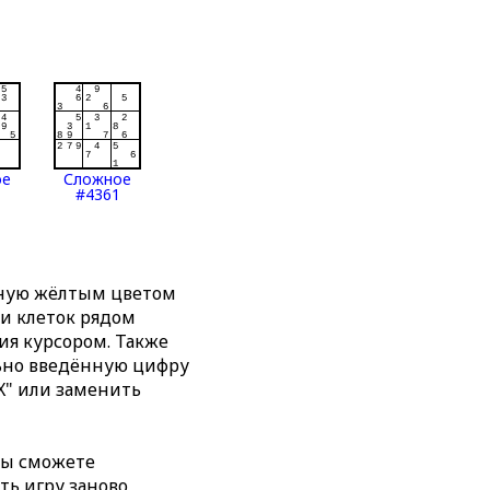
ое
Сложное
#4361
нную жёлтым цветом
ти клеток рядом
я курсором. Также
льно введённую цифру
X" или заменить
вы сможете
ть игру заново,