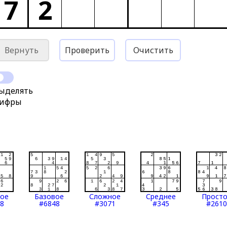
7
2
Вернуть
Проверить
Очистить
ыделять
ифры
тое
Базовое
Сложное
Среднее
Прост
8
#6848
#3071
#345
#2610