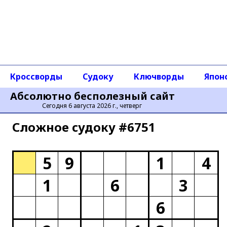
Кроссворды
Судоку
Ключворды
Япон
Абсолютно бесполезный сайт
Сегодня 6 августа 2026 г., четверг
Сложное cудоку #6751
5
9
1
4
1
6
3
6