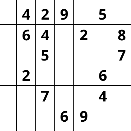
4
2
9
5
6
4
2
8
5
7
2
6
7
4
6
9