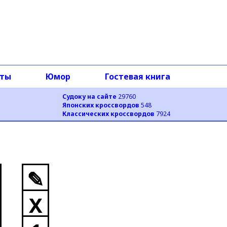
оты
Юмор
Гостевая книга
Судоку на сайте
29760
Японских кроссвордов
548
Классических кроссвордов
7924
✎
X