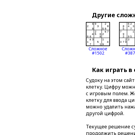
Другие слож
Сложное
Слож
#1502
#387
Как играть в
Судоку на этом сай
клетку. Цифру можно
с игровым полем. 
клетку для ввода ц
можно удалить нажа
другой цифрой.
Текущее решение су
продолжить решение