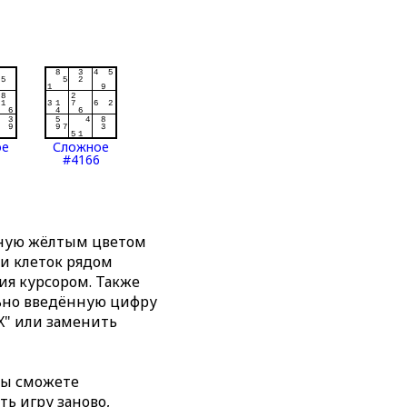
ое
Сложное
#4166
нную жёлтым цветом
ти клеток рядом
я курсором. Также
льно введённую цифру
X" или заменить
вы сможете
ть игру заново,