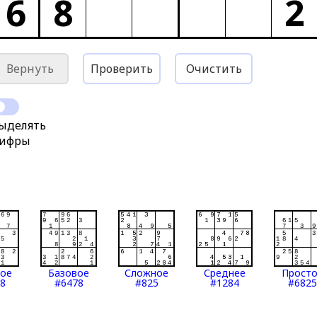
6
8
2
Вернуть
Проверить
Очистить
ыделять
ифры
тое
Базовое
Сложное
Среднее
Прост
8
#6478
#825
#1284
#6825