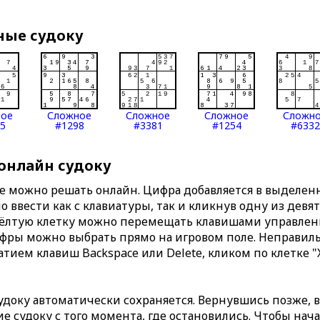
ные судоку
ное
Сложное
Сложное
Сложное
Сложн
5
#1298
#3381
#1254
#6332
 онлайн судоку
те можно решать онлайн. Цифра добавляется в выделе
 ввести как с клавиатуры, так и кликнув одну из девя
Жёлтую клетку можно перемещать клавишами управлени
ифры можно выбрать прямо на игровом поле. Неправи
тием клавиш Backspace или Delete, кликом по клетке "
доку автоматически сохраняется. Вернувшись позже, 
 судоку с того момента, где остановились. Чтобы нача