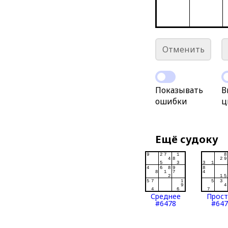
Отменить
Показывать
В
ошибки
ц
Ещё судоку
Среднее
Прос
#6478
#647