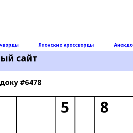
чворды
Японские кроссворды
Анекд
ный сайт
доку #6478
5
8