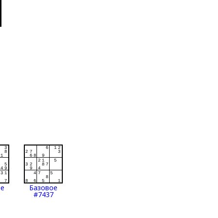
ое
Базовое
#7437