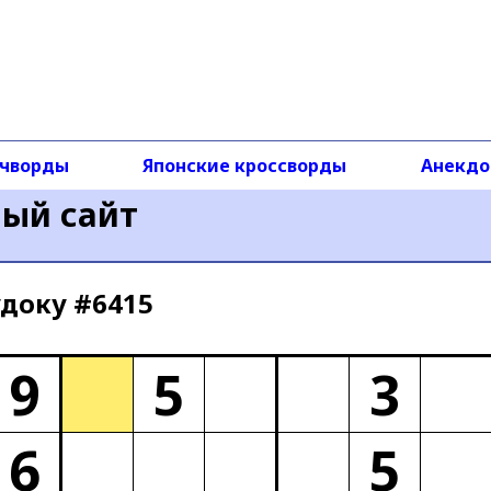
чворды
Японские кроссворды
Анекд
ный сайт
доку #6415
9
5
3
6
5