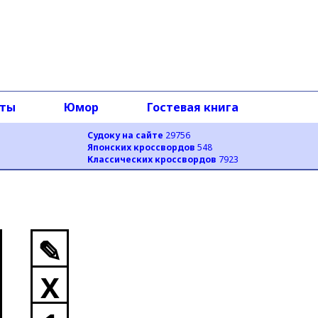
оты
Юмор
Гостевая книга
Судоку на сайте
29756
Японских кроссвордов
548
Классических кроссвордов
7923
✎
X