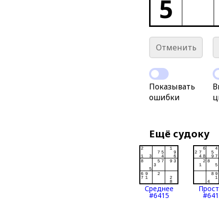
5
Отменить
Показывать
В
ошибки
ц
Ещё судоку
Среднее
Прос
#6415
#641