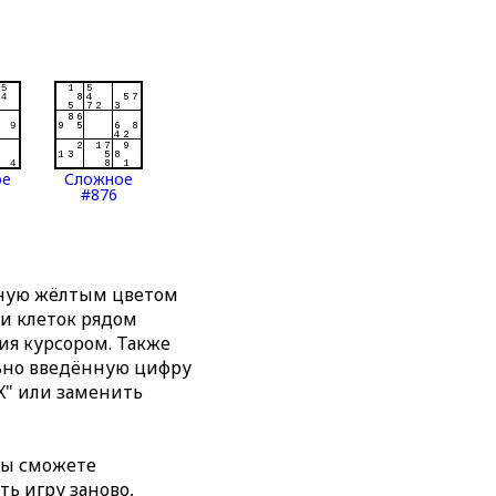
ое
Сложное
#876
нную жёлтым цветом
ти клеток рядом
я курсором. Также
льно введённую цифру
X" или заменить
вы сможете
ть игру заново,