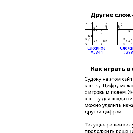
Другие слож
Сложное
Слож
#5844
#398
Как играть в
Судоку на этом сай
клетку. Цифру можно
с игровым полем. 
клетку для ввода ц
можно удалить нажа
другой цифрой.
Текущее решение су
продолжить решение