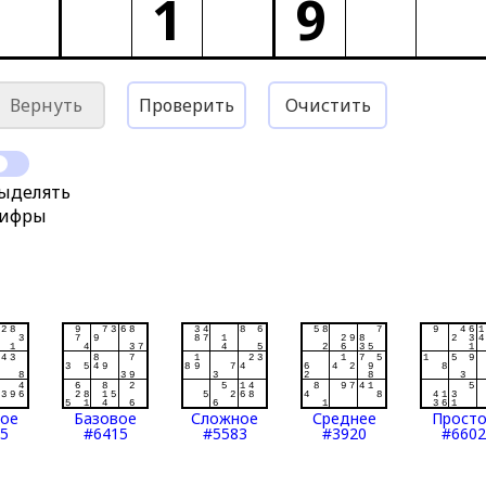
1
9
Вернуть
Проверить
Очистить
ыделять
ифры
тое
Базовое
Сложное
Среднее
Прост
5
#6415
#5583
#3920
#6602