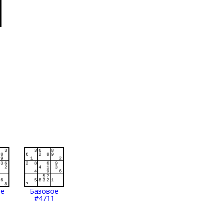
ое
Базовое
#4711