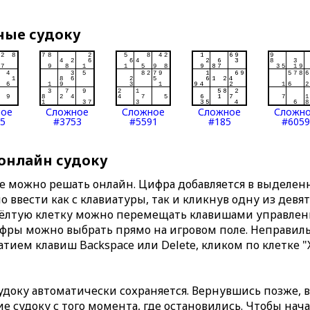
ные судоку
ное
Сложное
Сложное
Сложное
Сложн
5
#3753
#5591
#185
#6059
 онлайн судоку
те можно решать онлайн. Цифра добавляется в выделе
 ввести как с клавиатуры, так и кликнув одну из девя
Жёлтую клетку можно перемещать клавишами управлени
ифры можно выбрать прямо на игровом поле. Неправи
тием клавиш Backspace или Delete, кликом по клетке "
доку автоматически сохраняется. Вернувшись позже, 
 судоку с того момента, где остановились. Чтобы нача