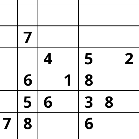
7
4
5
2
6
1
8
5
6
3
8
7
8
6