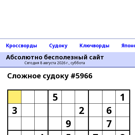
Кроссворды
Судоку
Ключворды
Япон
Абсолютно бесполезный сайт
Сегодня 8 августа 2026 г., суббота
Сложное cудоку #5966
5
1
3
2
6
9
7