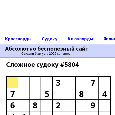
Кроссворды
Судоку
Ключворды
Япон
Абсолютно бесполезный сайт
Сегодня 6 августа 2026 г., четверг
Сложное cудоку #5804
3
7
7
5
8
4
6
8
2
9