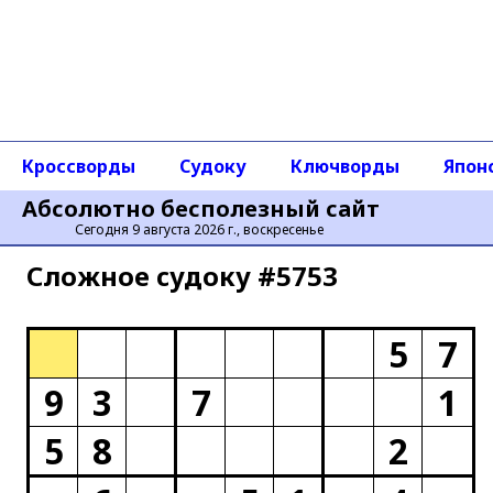
Кроссворды
Судоку
Ключворды
Япон
Абсолютно бесполезный сайт
Сегодня 9 августа 2026 г., воскресенье
Сложное cудоку #5753
5
7
9
3
7
1
5
8
2