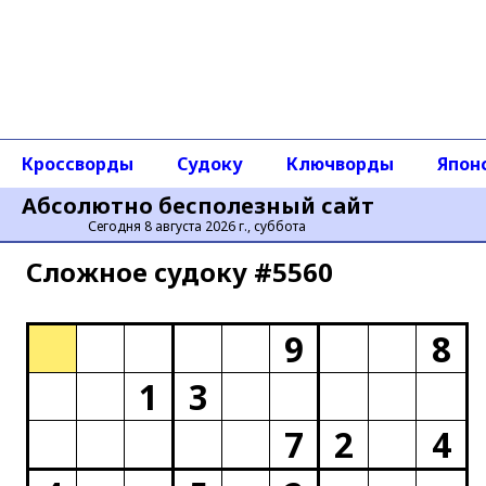
Кроссворды
Судоку
Ключворды
Япон
Абсолютно бесполезный сайт
Сегодня 8 августа 2026 г., суббота
Сложное cудоку #5560
9
8
1
3
7
2
4