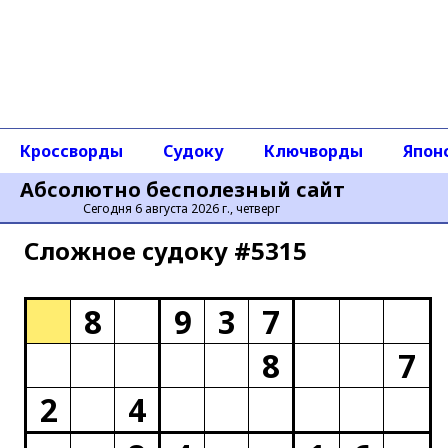
Кроссворды
Судоку
Ключворды
Япон
Абсолютно бесполезный сайт
Сегодня 6 августа 2026 г., четверг
Сложное cудоку #5315
8
9
3
7
8
7
2
4