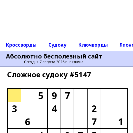
Кроссворды
Судоку
Ключворды
Япон
Абсолютно бесполезный сайт
Сегодня 7 августа 2026 г., пятница
Сложное cудоку #5147
5
9
7
3
4
2
6
7
1