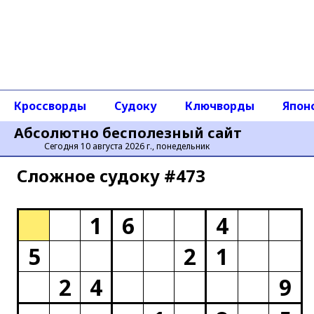
Кроссворды
Судоку
Ключворды
Япон
Абсолютно бесполезный сайт
Сегодня 10 августа 2026 г., понедельник
Сложное cудоку #473
1
6
4
5
2
1
2
4
9