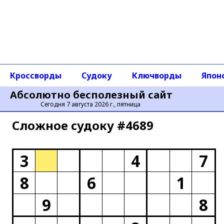
Кроссворды
Судоку
Ключворды
Япон
Абсолютно бесполезный сайт
Сегодня 7 августа 2026 г., пятница
Сложное cудоку #4689
3
4
7
8
6
1
9
8