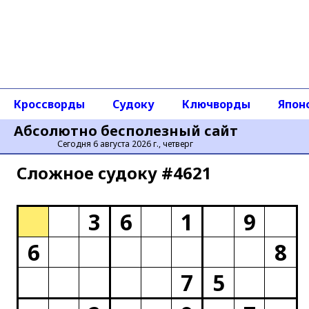
Кроссворды
Судоку
Ключворды
Япон
Абсолютно бесполезный сайт
Сегодня 6 августа 2026 г., четверг
Сложное cудоку #4621
3
6
1
9
6
8
7
5