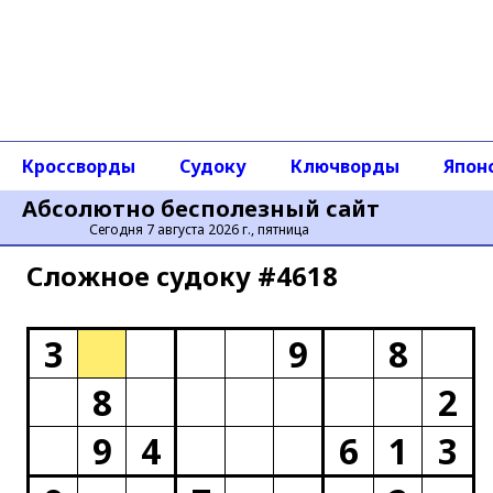
Кроссворды
Судоку
Ключворды
Япон
Абсолютно бесполезный сайт
Сегодня 7 августа 2026 г., пятница
Сложное cудоку #4618
3
9
8
8
2
9
4
6
1
3