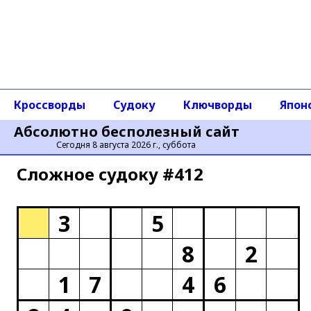
Кроссворды
Судоку
Ключворды
Япон
Абсолютно бесполезный сайт
Сегодня 8 августа 2026 г., суббота
Сложное cудоку #412
3
5
8
2
1
7
4
6