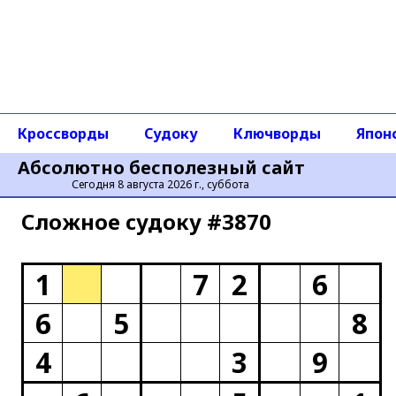
Кроссворды
Судоку
Ключворды
Япон
Абсолютно бесполезный сайт
Сегодня 8 августа 2026 г., суббота
Сложное cудоку #3870
1
7
2
6
6
5
8
4
3
9