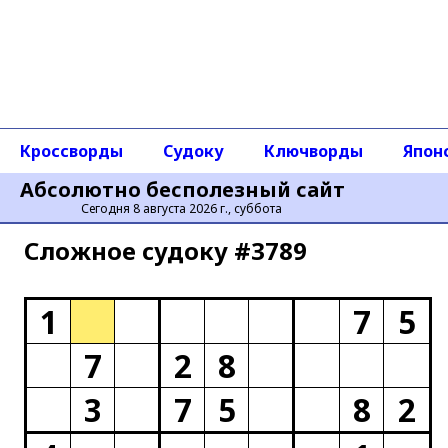
Кроссворды
Судоку
Ключворды
Япон
Абсолютно бесполезный сайт
Сегодня 8 августа 2026 г., суббота
Сложное cудоку #3789
1
7
5
7
2
8
3
7
5
8
2