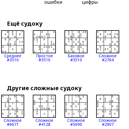
ошибки
цифры
Ещё судоку
Среднее
Простое
Базовое
Сложное
#3510
#3510
#3510
#2764
Другие сложные судоку
Сложное
Сложное
Сложное
Сложное
#6671
#4128
#5690
#2907