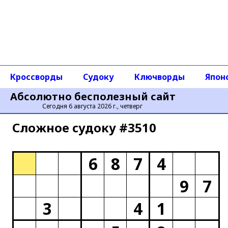
Кроссворды
Судоку
Ключворды
Япон
Абсолютно бесполезный сайт
Сегодня 6 августа 2026 г., четверг
Сложное cудоку #3510
6
8
7
4
9
7
3
4
1