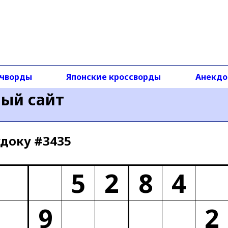
чворды
Японские кроссворды
Анекд
ный сайт
доку #3435
5
2
8
4
9
2