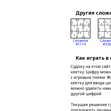
Другие слож
Сложное
Слож
#1114
#326
Как играть в
Судоку на этом сай
клетку. Цифру можно
с игровым полем. 
клетку для ввода ц
можно удалить нажа
другой цифрой.
Текущее решение су
продолжить решение