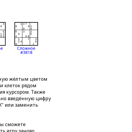
ое
Сложное
#3818
нную жёлтым цветом
ти клеток рядом
я курсором. Также
льно введённую цифру
X" или заменить
вы сможете
ть игру заново,