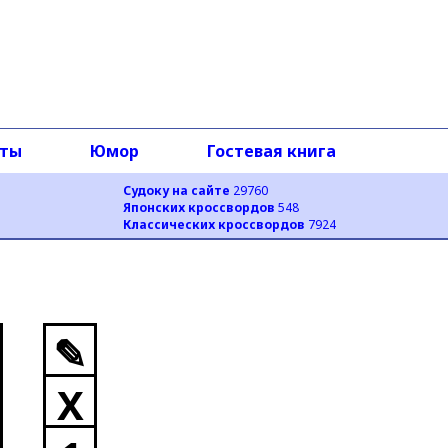
оты
Юмор
Гостевая книга
Судоку на сайте
29760
Японских кроссвордов
548
Классических кроссвордов
7924
✎
X