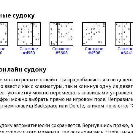
ные судоку
ное
Сложное
Сложное
Сложное
Сложн
0
#4980
#5608
#4508
#6441
 онлайн судоку
те можно решать онлайн. Цифра добавляется в выделе
 ввести как с клавиатуры, так и кликнув одну из девя
Жёлтую клетку можно перемещать клавишами управлени
ифры можно выбрать прямо на игровом поле. Неправи
тием клавиш Backspace или Delete, кликом по клетке "
доку автоматически сохраняется. Вернувшись позже, 
 судоку с того момента, где остановились. Чтобы нача