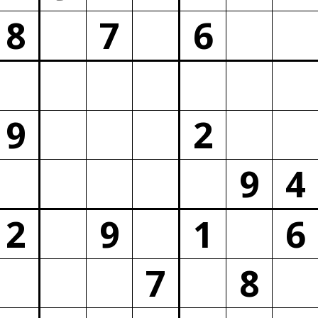
8
7
6
9
2
9
4
2
9
1
6
7
8