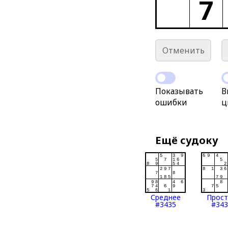
7
Отменить
Показывать
В
ошибки
ц
Ещё судоку
Среднее
Прос
#3435
#343