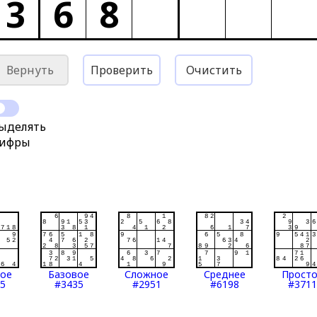
3
6
8
Вернуть
Проверить
Очистить
ыделять
ифры
тое
Базовое
Сложное
Среднее
Прост
5
#3435
#2951
#6198
#3711