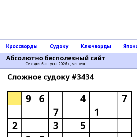
Кроссворды
Судоку
Ключворды
Япон
Абсолютно бесполезный сайт
Сегодня 6 августа 2026 г., четверг
Сложное cудоку #3434
9
6
4
7
7
1
2
3
5