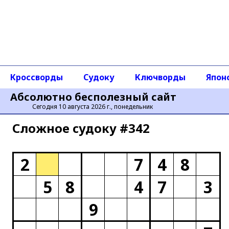
Кроссворды
Судоку
Ключворды
Япон
Абсолютно бесполезный сайт
Сегодня 10 августа 2026 г., понедельник
Сложное cудоку #342
2
7
4
8
5
8
4
7
3
9