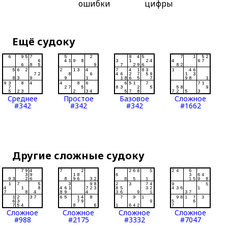
ошибки
цифры
Ещё судоку
Среднее
Простое
Базовое
Сложное
#342
#342
#342
#1662
Другие сложные судоку
Сложное
Сложное
Сложное
Сложное
#988
#2175
#3332
#7047