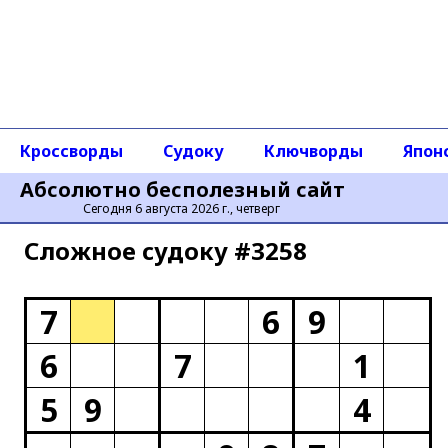
Кроссворды
Судоку
Ключворды
Япон
Абсолютно бесполезный сайт
Сегодня 6 августа 2026 г., четверг
Сложное cудоку #3258
7
6
9
6
7
1
5
9
4