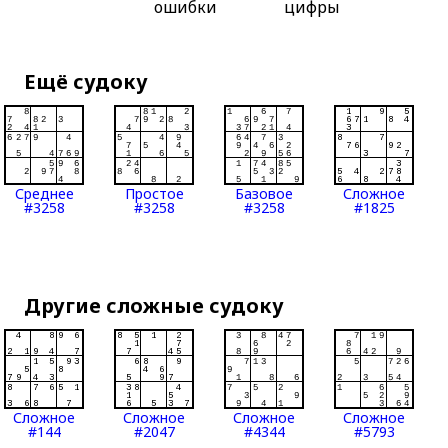
ошибки
цифры
Ещё судоку
Среднее
Простое
Базовое
Сложное
#3258
#3258
#3258
#1825
Другие сложные судоку
Сложное
Сложное
Сложное
Сложное
#144
#2047
#4344
#5793