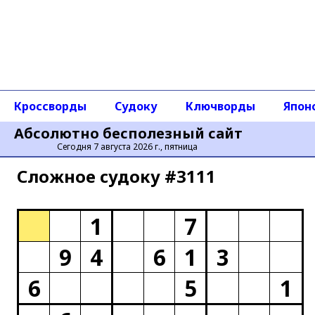
Кроссворды
Судоку
Ключворды
Япон
Абсолютно бесполезный сайт
Сегодня 7 августа 2026 г., пятница
Сложное cудоку #3111
1
7
9
4
6
1
3
6
5
1